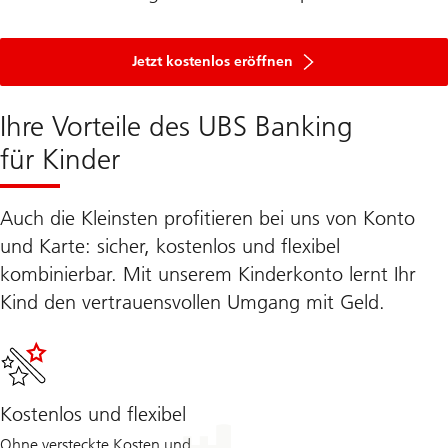
um
ein
Jetzt kostenlos eröffnen
Konto
für
Ihr
Ihre Vorteile des UBS Banking
Kind
zu
für Kinder
eröffnen.
Auch die Kleinsten profitieren bei uns von Konto
und Karte: sicher, kostenlos und flexibel
kombinierbar. Mit unserem Kinderkonto lernt Ihr
Kind den vertrauensvollen Umgang mit Geld.
Kostenlos und flexibel
Ohne versteckte Kosten und