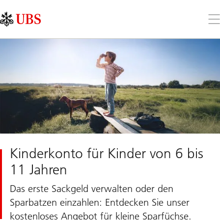
Skip
Content
Links
Area
Öff
Sie
da
Me
Kinderkonto für Kinder von 6 bis
11 Jahren
Das erste Sackgeld verwalten oder den
Sparbatzen einzahlen: Entdecken Sie unser
kostenloses Angebot für kleine Sparfüchse.