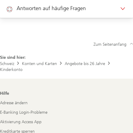
Termin Privatkunden
Antworten auf häufige Fragen
Hilfe
Zum Seitenanfang
Sie sind hier:
Schweiz
Konten und Karten
Angebote bis 26 Jahre
Kinderkonto
Footer
Hilfe
Navigation
Adresse ändern
E-Banking Login-Probleme
Aktivierung Access App
Kreditkarte sperren