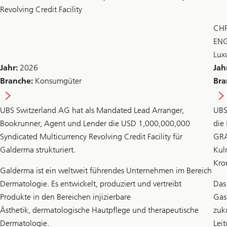
Revolving Credit Facility
CHF
ENG
Lux
Jahr:
2026
Jah
Branche:
Konsumgüter
Bra
UBS Switzerland AG hat als Mandated Lead Arranger,
UBS
Bookrunner, Agent und Lender die USD 1,000,000,000
die
Syndicated Multicurrency Revolving Credit Facility für
GRA
Galderma strukturiert.
Kul
Kro
Galderma ist ein weltweit führendes Unternehmen im Bereich
Dermatologie. Es entwickelt, produziert und vertreibt
Das
Produkte in den Bereichen injizierbare
Gas
Ästhetik, dermatologische Hautpflege und therapeutische
zuk
Dermatologie.
Lei