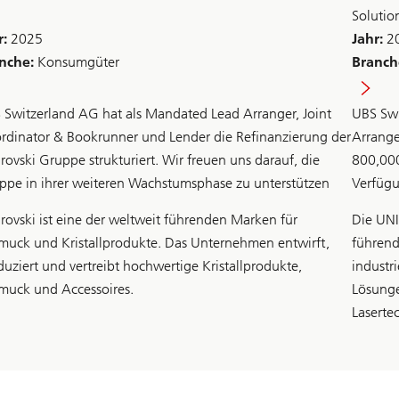
Solutio
r:
2025
Jahr:
2
nche:
Konsumgüter
Branch
 Switzerland AG hat als Mandated Lead Arranger, Joint
UBS Swi
rdinator & Bookrunner und Lender die Refinanzierung der
Arrange
rovski Gruppe strukturiert. Wir freuen uns darauf, die
800,000
ppe in ihrer weiteren Wachstumsphase zu unterstützen
Verfügu
rovski ist eine der weltweit führenden Marken für
Die UNI
muck und Kristallprodukte. Das Unternehmen entwirft,
führend
duziert und vertreibt hochwertige Kristallprodukte,
industr
muck und Accessoires.
Lösunge
Laserte