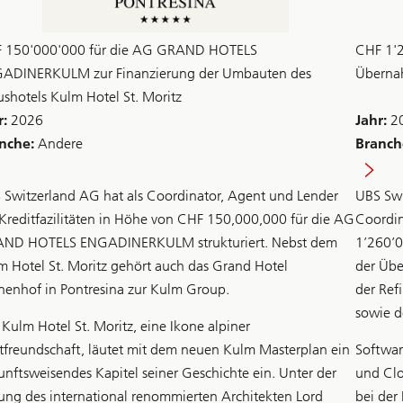
 150'000'000 für die AG GRAND HOTELS
CHF 1'2
ADINERKULM zur Finanzierung der Umbauten des
Überna
ushotels Kulm Hotel St. Moritz
r:
2026
Jahr:
2
nche:
Andere
Branch
 Switzerland AG hat als Coordinator, Agent und Lender
UBS Swi
 Kreditfazilitäten in Höhe von CHF 150,000,000 für die AG
Coordin
ND HOTELS ENGADINERKULM strukturiert. Nebst dem
1’260’0
m Hotel St. Moritz gehört auch das Grand Hotel
der Übe
nenhof in Pontresina zur Kulm Group.
der Ref
sowie de
 Kulm Hotel St. Moritz, eine Ikone alpiner
tfreundschaft, läutet mit dem neuen Kulm Masterplan ein
Softwar
unftsweisendes Kapitel seiner Geschichte ein. Unter der
und Clo
tung des international renommierten Architekten Lord
bei der