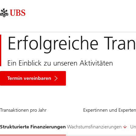
Skip
Content
Hauptnavigation
Links
Area
Erfolgreiche Tra
Ein Einblick zu unseren Aktivitäten
Termin vereinbaren
750
~
Transaktionen pro Jahr
Expertinnen und Experte
150
Folie
Strukturierte Finanzierungen
Wachstumsfinanzierungen
Un
1-