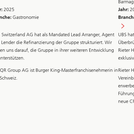
Barmag
r:
2025
Jahr:
2
nche:
Gastronomie
Branch
 Switzerland AG hat als Mandated Lead Arranger, Agent
UBS hat
 Lender die Refinanzierung der Gruppe strukturiert. Wir
Überbrü
uen uns darauf, die Gruppe in ihrer weiteren Entwicklung
Rieter 
unterstützen.
exklusi
 QR Group AG ist Burger King-Masterfranchisenehmerin in
Rieter 
 Schweiz.
Vereinb
erwerbe
Führung
neue Ch