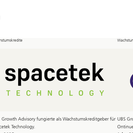
n
stumskredite
Wachstum
 Growth Advisory fungierte als Wachstumskreditgeber für
UBS Gro
cetek Technology.
Ontinue