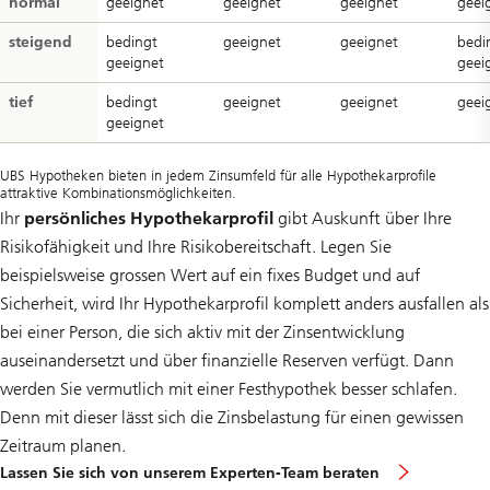
normal
geeignet
geeignet
geeignet
geei
steigend
bedingt
geeignet
geeignet
bedi
geeignet
geei
tief
bedingt
geeignet
geeignet
geei
geeignet
UBS Hypotheken bieten in jedem Zinsumfeld für alle Hypothekarprofile
attraktive Kombinationsmöglichkeiten.
Ihr
persönliches Hypothekarprofil
gibt Auskunft über Ihre
Risikofähigkeit und Ihre Risikobereitschaft. Legen Sie
beispielsweise grossen Wert auf ein fixes Budget und auf
Sicherheit, wird Ihr Hypothekarprofil komplett anders ausfallen als
bei einer Person, die sich aktiv mit der Zinsentwicklung
auseinandersetzt und über finanzielle Reserven verfügt. Dann
werden Sie vermutlich mit einer Festhypothek besser schlafen.
Denn mit dieser lässt sich die Zinsbelastung für einen gewissen
Zeitraum planen.
Lassen Sie sich von unserem Experten-Team beraten