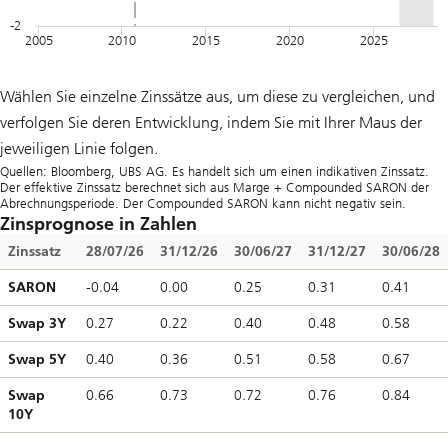
-2
2005
2010
2015
2020
2025
End of interactive chart.
Werte bis einschliesslich 2010 basieren auf Libor. Werte ab 2011 bas
Wählen Sie einzelne Zinssätze aus, um diese zu vergleichen, und
verfolgen Sie deren Entwicklung, indem Sie mit Ihrer Maus der
jeweiligen Linie folgen.
Quellen: Bloomberg, UBS AG. Es handelt sich um einen indikativen Zinssatz.
Der effektive Zinssatz berechnet sich aus Marge + Compounded SARON der
Abrechnungsperiode. Der Compounded SARON kann nicht negativ sein.
Zinsprognose in Zahlen
Zinssatz
28/07/26
31/12/26
30/06/27
31/12/27
30/06/28
SARON
-0.04
0.00
0.25
0.31
0.41
Swap 3Y
0.27
0.22
0.40
0.48
0.58
Swap 5Y
0.40
0.36
0.51
0.58
0.67
Swap
0.66
0.73
0.72
0.76
0.84
10Y