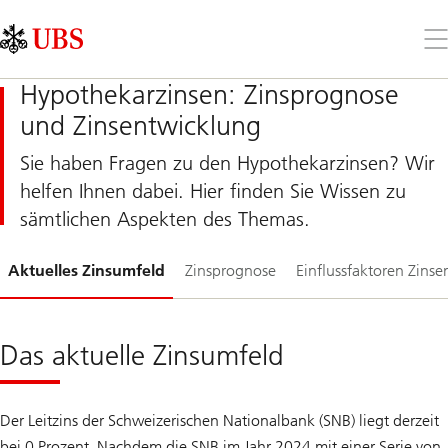
Skip
Content
Links
Area
Öff
Sie
da
Hypothekarzinsen: Zinsprognose
Me
und Zinsentwicklung
Sie haben Fragen zu den Hypothekarzinsen? Wir
helfen Ihnen dabei. Hier finden Sie Wissen zu
sämtlichen Aspekten des Themas.
Folie
Aktuelles Zinsumfeld
Zinsprognose
Einflussfaktoren Zinse
1-
Das aktuelle Zinsumfeld
Der Leitzins der Schweizerischen Nationalbank (SNB) liegt derzeit
bei 0 Prozent. Nachdem die SNB im Jahr 2024 mit einer Serie von