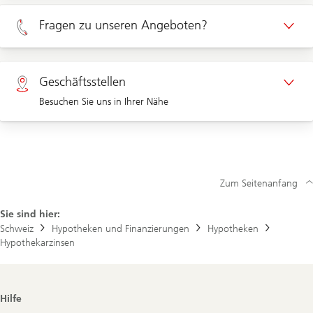
Termin Privatkunden
Fragen zu unseren Angeboten?
Termin Unternehmenskunden
Privatkunden 0800 002 557
Geschäftsstellen
Besuchen Sie uns in Ihrer Nähe
Unternehmen 0844 853 002
Geschäftsstellen
Zum Seitenanfang
Sie sind hier:
Schweiz
Hypotheken und Finanzierungen
Hypotheken
Hypothekarzinsen
Footer
Hilfe
Navigation