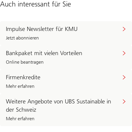
Auch interessant für Sie
Impulse Newsletter für KMU
Jetzt abonnieren
Bankpaket mit vielen Vorteilen
Online beantragen
Firmenkredite
Mehr erfahren
Klicken
Sie
Weitere Angebote von UBS Sustainable in
hier
der Schweiz
für
weitere
Mehr erfahren
Angebote
von
UBS