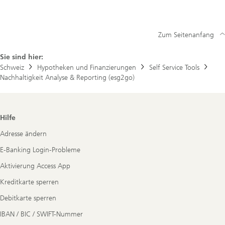
Sustainable
in
der
Schweiz
Zum Seitenanfang
Sie sind hier:
Schweiz
Hypotheken und Finanzierungen
Self Service Tools
Nachhaltigkeit Analyse & Reporting (esg2go)
Footer
Hilfe
Navigation
Adresse ändern
E-Banking Login-Probleme
Aktivierung Access App
Kreditkarte sperren
Debitkarte sperren
IBAN / BIC / SWIFT-Nummer