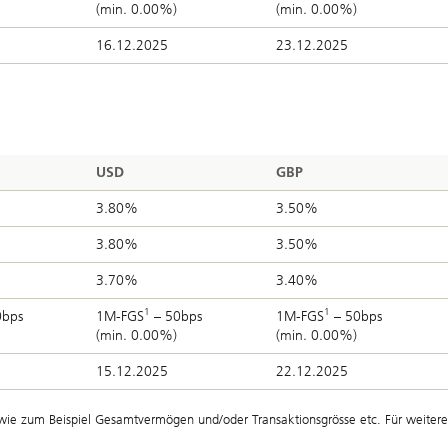
(min. 0.00%)
(min. 0.00%)
16.12.2025
23.12.2025
USD
GBP
3.80%
3.50%
3.80%
3.50%
3.70%
3.40%
1
1
0bps
1M-FGS
– 50bps
1M-FGS
– 50bps
(min. 0.00%)
(min. 0.00%)
15.12.2025
22.12.2025
wie zum Beispiel Gesamtvermögen und/oder Transaktionsgrösse etc. Für weitere