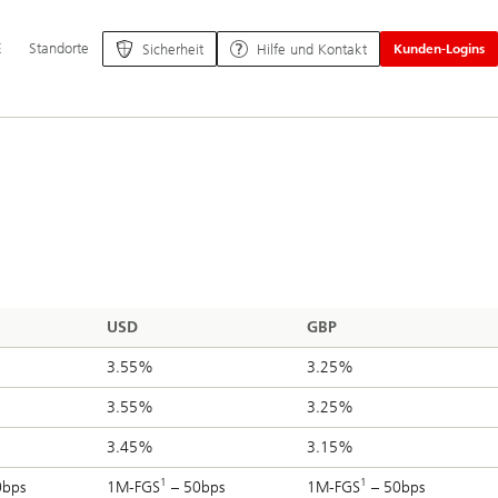
ptnavigation
E
Standorte
Sicherheit
Hilfe und Kontakt
Kunden-Logins
USD
GBP
3.55%
3.25%
3.55%
3.25%
3.45%
3.15%
1
1
0bps
1M-FGS
– 50bps
1M-FGS
– 50bps