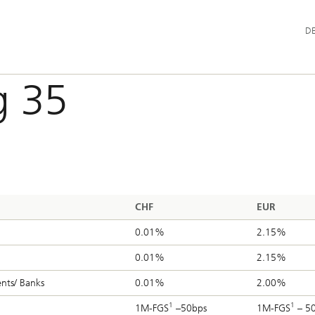
Hau
D
g 35
CHF
EUR
0.01%
2.15%
0.01%
2.15%
ients/ Banks
0.01%
2.00%
1
1
1M-FGS
–50bps
1M-FGS
– 5