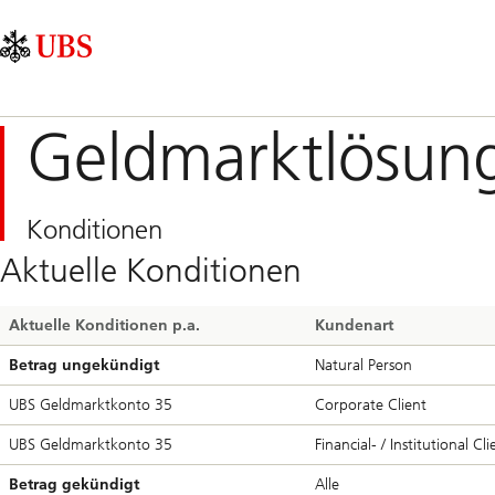
Skip
Content
Hauptnavigation
Links
Area
Geldmarktlösun
Konditionen
Aktuelle Konditionen
Aktuelle Konditionen p.a.
Kundenart
Betrag ungekündigt
Natural Person
UBS Geldmarktkonto 35
Corporate Client
UBS Geldmarktkonto 35
Financial- / Institutional Cl
Betrag gekündigt
Alle