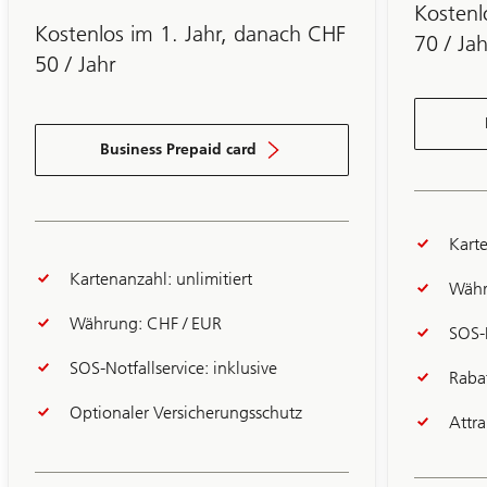
Kostenl
3
Kostenlos im 1. Jahr, danach CHF
70 / Jah
50 / Jahr
Business Prepaid card
Karte
Kartenanzahl: unlimitiert
Währ
Währung: CHF / EUR
SOS-N
SOS-Notfallservice: inklusive
Raba
Optionaler Versicherungsschutz
Attr