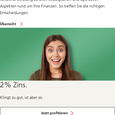
Aspekten rund um lhre Finanzen. So treffen Sie die richtigen
Entscheidungen.
für
Übersicht
Klein-
und
Grossunternehmen
in
der
Schweiz
2% Zins.
Klingt zu gut, ist aber so.
von
unseren
Jetzt profitieren