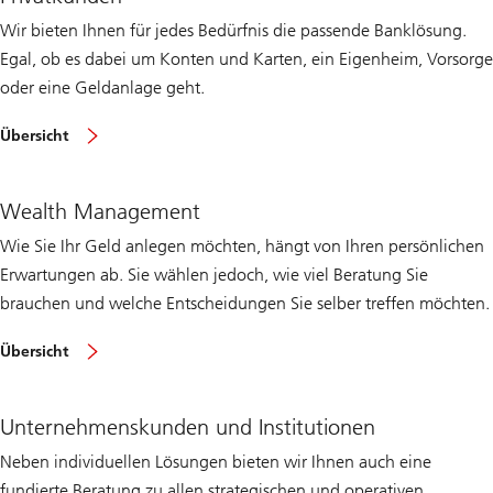
Wir bieten Ihnen für jedes Bedürfnis die passende Banklösung.
Egal, ob es dabei um Konten und Karten, ein Eigenheim, Vorsorge
oder eine Geldanlage geht.
Privatkunden
Übersicht
in
der
Schweiz
Wealth Management
Wie Sie Ihr Geld anlegen möchten, hängt von Ihren persönlichen
Erwartungen ab. Sie wählen jedoch, wie viel Beratung Sie
brauchen und welche Entscheidungen Sie selber treffen möchten.
Wealth
Übersicht
Management
in
der
Schweiz
Unternehmenskunden und Institutionen
Neben individuellen Lösungen bieten wir Ihnen auch eine
fundierte Beratung zu allen strategischen und operativen