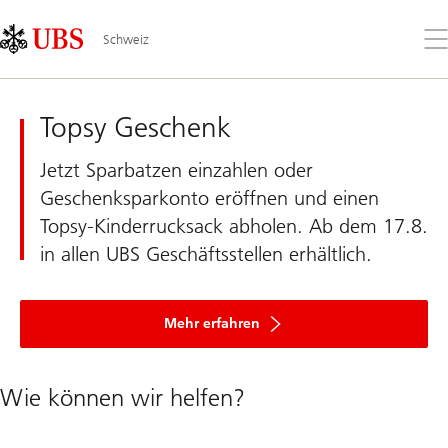
Skip
Content
Links
Area
Öff
Schweiz
Sie
da
UBS
Me
Schweiz
Topsy Geschenk
Jetzt Sparbatzen einzahlen oder
Geschenksparkonto eröffnen und einen
Topsy-Kinderrucksack abholen. Ab dem 17.8.
in allen UBS Geschäftsstellen erhältlich.
über
Topsys-
Mehr erfahren
Kinderrucksack
Wie können wir helfen?