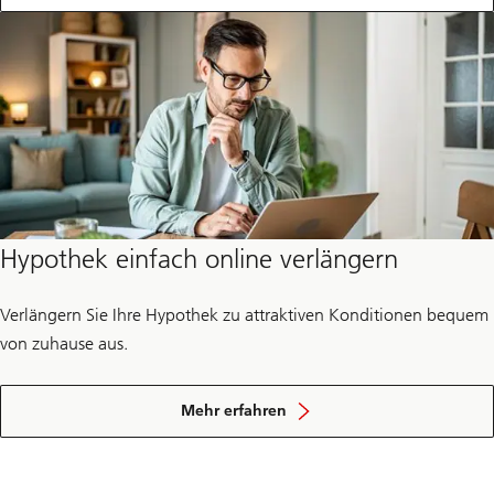
Sie
die
Zukunft
mit
–
für
sich
selbst
und
die
Gesellschaft.
Hypothek einfach online verlängern
Verlängern Sie Ihre Hypothek zu attraktiven Konditionen bequem
von zuhause aus.
wie
Sie
Mehr erfahren
Ihre
Hypothek
online
verlängern