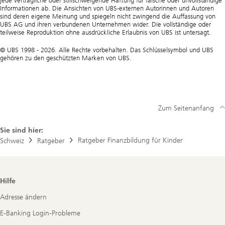
jede vertragliche oder stillschweigende Haftung für falsche oder unvollständige
Informationen ab. Die Ansichten von UBS-externen Autorinnen und Autoren
sind deren eigene Meinung und spiegeln nicht zwingend die Auffassung von
UBS AG und ihren verbundenen Unternehmen wider. Die vollständige oder
teilweise Reproduktion ohne ausdrückliche Erlaubnis von UBS ist untersagt.
© UBS 1998 - 2026. Alle Rechte vorbehalten. Das Schlüsselsymbol und UBS
gehören zu den geschützten Marken von UBS.
Zum Seitenanfang
Sie sind hier:
Ratgeber Finanzbildung für Kinder
Schweiz
Ratgeber
Footer
Hilfe
Navigation
Adresse ändern
E-Banking Login-Probleme