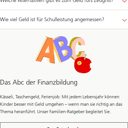
Welche Alternativen gibt es zum Geld fürs Zeugnis?
Wie viel Geld ist für Schulleistung angemessen?
Das Abc der Finanzbildung
Kässeli, Taschengeld, Ferienjob: Mit jedem Lebensjahr können
Kinder besser mit Geld umgehen – wenn man sie richtig an das
Thema heranführt. Unser Familien-Ratgeber begleitet Sie.
Finanzbildung