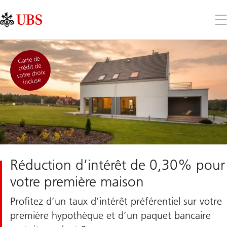
Skip
Content
Links
Area
Ouv
le
me
Carte de
crédit de
votre choix
incluse
Réduction d’intérêt de 0,30% pour
votre première maison
Profitez d’un taux d’intérêt préférentiel sur votre
première hypothèque et d’un paquet bancaire