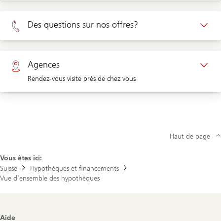
Rendez-vous Clients privé
Des questions sur nos offres?
Rendez-vous Clients d'entreprises
Privé 0800 002 556
Agences
Rendez-vous visite près de chez vous
Entreprises 0844 853 001
Agences
Haut de page
Vous êtes ici:
Suisse
Hypothèques et financements
Vue d’ensemble des hypothèques
Footer
Aide