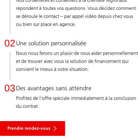
Nos conseillères et conseillers à la clientèle régionaux
répondent à toutes vos questions. Vous décidez comment
se déroule le contact – par appel vidéo depuis chez vous
ou bien sur place en agence.
02
Une solution personnalisée
Nous nous ferons un plaisir de vous aider personnellement
et de trouver avec vous la solution de financement qui
convient le mieux à votre situation.
03
Des avantages sans attendre
Profitez de l’offre spéciale immédiatement à la conclusion
du contrat.
pour
une
Prendre rendez-vous
consultation
hypothécaire