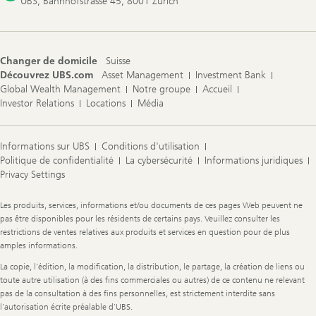
UBS, Bahnhofstrasse 45, 8001 Zurich
Changer de domicile
Suisse
Découvrez UBS.com
Asset Management
Investment Bank
Global Wealth Management
Notre groupe
Accueil
Investor Relations
Locations
Média
Informations sur UBS
Conditions d'utilisation
Politique de confidentialité
La cybersécurité
Informations juridiques
Privacy Settings
Legal
Les produits, services, informations et/ou documents de ces pages Web peuvent ne
Information
pas être disponibles pour les résidents de certains pays. Veuillez consulter les
restrictions de ventes relatives aux produits et services en question pour de plus
amples informations.
La copie, l'édition, la modification, la distribution, le partage, la création de liens ou
toute autre utilisation (à des fins commerciales ou autres) de ce contenu ne relevant
pas de la consultation à des fins personnelles, est strictement interdite sans
l'autorisation écrite préalable d'UBS.