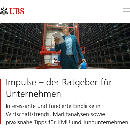
Skip
Content
Links
Area
Öff
Sie
da
Me
Impulse – der Ratgeber für
Unternehmen
Interessante und fundierte Einblicke in
Wirtschaftstrends, Marktanalysen sowie
praxisnahe Tipps für KMU und Jungunternehmen.