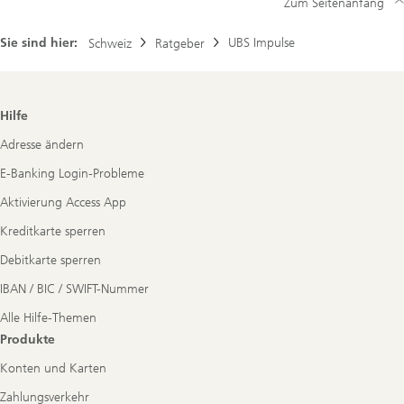
Zum Seitenanfang
Sie sind hier:
UBS Impulse
Schweiz
Ratgeber
Footer
Hilfe
Navigation
Adresse ändern
E-Banking Login-Probleme
Aktivierung Access App
Kreditkarte sperren
Debitkarte sperren
IBAN / BIC / SWIFT-Nummer
Alle Hilfe-Themen
Produkte
Konten und Karten
Zahlungsverkehr