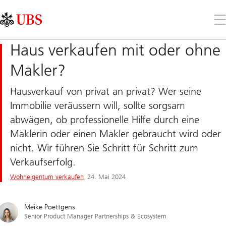
Skip
Content
Links
Area
Öff
Sie
da
Haus verkaufen mit oder ohne
Me
Makler?
Hausverkauf von privat an privat? Wer seine
Immobilie veräussern will, sollte sorgsam
abwägen, ob professionelle Hilfe durch eine
Maklerin oder einen Makler gebraucht wird oder
nicht. Wir führen Sie Schritt für Schritt zum
Verkaufserfolg.
Wohneigentum verkaufen​
24. Mai 2024
Meike Poettgens
Senior Product Manager Partnerships & Ecosystem