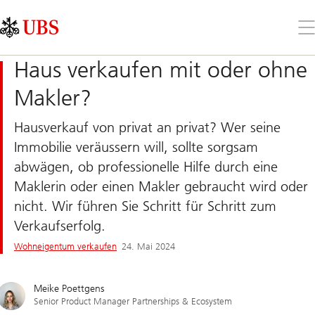
Skip
Content
Links
Area
Öff
Sie
da
Haus verkaufen mit oder ohne
Me
Makler?
Hausverkauf von privat an privat? Wer seine
Immobilie veräussern will, sollte sorgsam
abwägen, ob professionelle Hilfe durch eine
Maklerin oder einen Makler gebraucht wird oder
nicht. Wir führen Sie Schritt für Schritt zum
Verkaufserfolg.
Wohneigentum verkaufen​
24. Mai 2024
Meike Poettgens
Senior Product Manager Partnerships & Ecosystem