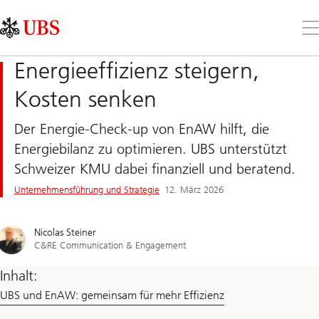
Skip
Content
Links
Area
Öff
Sie
da
Energieeffizienz steigern,
Me
Kosten senken
Der Energie-Check-up von EnAW hilft, die
Energiebilanz zu optimieren. UBS unterstützt
Schweizer KMU dabei finanziell und beratend.
Unternehmensführung und Strategie
12. März 2026
Nicolas Steiner
C&RE Communication & Engagement
Inhalt:
UBS und EnAW: gemeinsam für mehr Effizienz