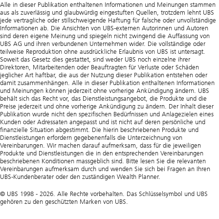
Alle in dieser Publikation enthaltenen Informationen und Meinungen stammen
aus als zuverlässig und glaubwürdig eingestuften Quellen, trotzdem lehnt UBS
jede vertragliche oder stillschweigende Haftung für falsche oder unvollständige
Informationen ab. Die Ansichten von UBS-externen Autorinnen und Autoren
sind deren eigene Meinung und spiegeln nicht zwingend die Auffassung von
UBS AG und ihren verbundenen Unternehmen wider. Die vollständige oder
teilweise Reproduktion ohne ausdrückliche Erlaubnis von UBS ist untersagt.
Soweit das Gesetz dies gestattet, sind weder UBS noch einzelne ihrer
Direktoren, Mitarbeitenden oder Beauftragten für Verluste oder Schäden
jeglicher Art haftbar, die aus der Nutzung dieser Publikation entstehen oder
damit zusammenhängen. Alle in dieser Publikation enthaltenen Informationen
und Meinungen können jederzeit ohne vorherige Ankündigung ändern. UBS
behält sich das Recht vor, das Dienstleistungsangebot, die Produkte und die
Preise jederzeit und ohne vorherige Ankündigung zu ändern. Der Inhalt dieser
Publikation wurde nicht den spezifischen Bedürfnissen und Anlagezielen eines
Kunden oder Adressaten angepasst und ist nicht auf deren persönliche und
finanzielle Situation abgestimmt. Die hierin beschriebenen Produkte und
Dienstleistungen erfordern gegebenenfalls die Unterzeichnung von
Vereinbarungen. Wir machen darauf aufmerksam, dass für die jeweiligen
Produkte und Dienstleistungen die in den entsprechenden Vereinbarungen
beschriebenen Konditionen massgeblich sind. Bitte lesen Sie die relevanten
Vereinbarungen aufmerksam durch und wenden Sie sich bei Fragen an Ihren
UBS-Kundenberater oder den zuständigen Wealth Planner.
© UBS 1998 - 2026. Alle Rechte vorbehalten. Das Schlüsselsymbol und UBS
gehören zu den geschützten Marken von UBS.