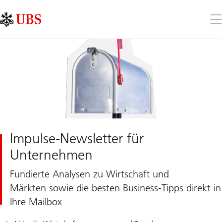
Skip
Content
Links
Area
Öff
Sie
da
Me
Impulse-Newsletter für
Unternehmen
Fundierte Analysen zu Wirtschaft und
Märkten sowie die besten Business-Tipps direkt in
Ihre Mailbox