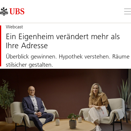
Skip
Content
Links
Area
Öff
Sie
da
Me
Webcast
Ein Eigenheim verändert mehr als
Ihre Adresse
Überblick gewinnen. Hypothek verstehen. Räume
stilsicher gestalten.