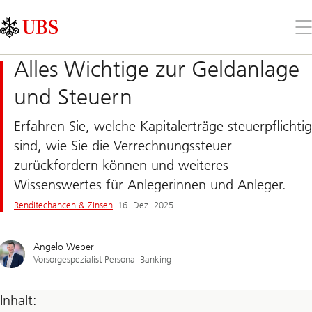
Skip
Content
Links
Area
Öff
Sie
da
Alles Wichtige zur Geldanlage
Me
und Steuern
Erfahren Sie, welche Kapitalerträge steuerpflichtig
sind, wie Sie die Verrechnungssteuer
zurückfordern können und weiteres
Wissenswertes für Anlegerinnen und Anleger.
Renditechancen & Zinsen
16. Dez. 2025
Angelo Weber
Vorsorgespezialist Personal Banking
Inhalt: