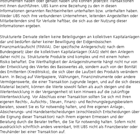
Instrumenten haben oder gehabt haben und können jederzeit Transaktionen
mit ihnen durchführen. UBS kann eine Beziehung zu den in diesen
Informationen genannten Rechtseinheiten unterhalten bzw. unterhalten haben.
Weder UBS noch ihre verbundenen Unternehmen, leitenden Angestellten oder
Mitarbeitenden sind für Verluste haftbar, die sich aus der Nutzung dieser
Informationen ergeben.
Strukturierte Derivate stellen keine Beteiligungen an kollektiven Kapitalanlagen
dar und bedürfen daher keiner Bewilligung der Eidgenössischen
Finanzmarktaufsicht (FINMA). Der spezifische Anlegerschutz nach dem
Bundesgesetz über die kollektiven Kapitalanlagen (KAG) steht den Anlegern
daher nicht zu. Strukturierte Produkte sind komplex und mit einem hohen
Risiko behaftet. Die Werthaltigkeit der Anlageinstrumente hängt nicht nur von
der Entwicklung des Wertes des Basiswertes ab, sondern auch von der Bonität
des Emittenten (Kreditrisiko), die sich über die Laufzeit des Produkts verändern
kann. In Bezug auf Wertpapiere, Währungen, Finanzinstrumente oder andere
Vermögenswerte, die einer Transaktion zugrunde liegen, und auf die sich dieses
Material bezieht, können die Werte sowohl fallen als auch steigen und die
Wertentwicklung in der Vergangenheit ist kein Hinweis auf die zukünftige
Wertentwicklung. Vor Abschluss einer Transaktion sollten Sie sich mit Ihren
eigenen Rechts-, Aufsichts-, Steuer-, Finanz- und Rechnungslegungsberatern
beraten, soweit Sie es für notwendig halten, und Ihre eigenen Anlage-,
Absicherungs- und Handelsentscheidungen (einschliesslich Entscheidungen über
die Eignung dieser Transaktion) nach Ihrem eigenen Ermessen und der
Beratung durch die Berater treffen, die Sie für notwendig halten. Sofern nicht
ausdrücklich schriftlich anders vereinbart, tritt UBS nicht als Finanzberater oder
Treuhänder bei einer Transaktion auf.