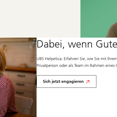
Dabei, wenn Gutes
UBS Helpetica: Erfahren Sie, wie Sie mit Ihr
Privatperson oder als Team im Rahmen eines 
und
gestalten
Sich jetzt engagieren
Sie
die
Zukunft
mit
–
für
sich
selbst