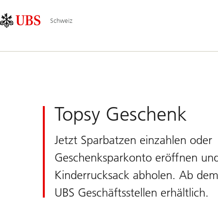
Skip
Content
Hauptnavigation
Links
Area
Schweiz
UBS
Schweiz
Topsy Geschenk
Jetzt Sparbatzen einzahlen oder
Geschenksparkonto eröffnen und
Kinderrucksack abholen. Ab dem 
UBS Geschäftsstellen erhältlich.