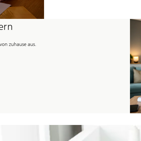
und
die
Gesellschaft.
ern
 von zuhause aus.