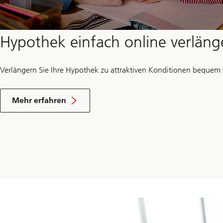
Hypothek einfach online verläng
Verlängern Sie Ihre Hypothek zu attraktiven Konditionen bequem
wie
Sie
Mehr erfahren
Ihre
Hypothek
online
verlängern
können