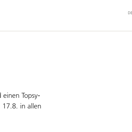
Hau
D
 einen Topsy-
17.8. in allen