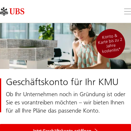
Skip
Content
Links
Area
Öff
Sie
da
Me
Konto &
Karte bis zu 2
Jahre
kostenlos*
Geschäftskonto für Ihr KMU
Ob Ihr Unternehmen noch in Gründung ist oder
Sie es vorantreiben möchten – wir bieten Ihnen
für all Ihre Pläne das passende Konto.
Jetzt Geschäftskonto eröffnen