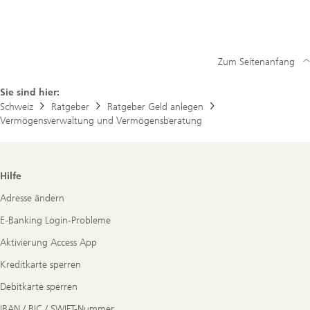
Zum Seitenanfang
Sie sind hier:
Schweiz
Ratgeber
Ratgeber Geld anlegen
Vermögensverwaltung und Vermögensberatung
Footer
Hilfe
Navigation
Adresse ändern
E-Banking Login-Probleme
Aktivierung Access App
Kreditkarte sperren
Debitkarte sperren
IBAN / BIC / SWIFT-Nummer