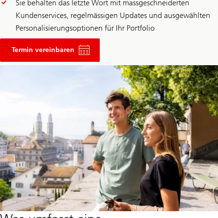
Sie behalten das letzte Wort mit massgeschneiderten
Kundenservices, regelmässigen Updates und ausgewählten
Personalisierungsoptionen für Ihr Portfolio
für
eine
Termin vereinbaren
Anlageberatung