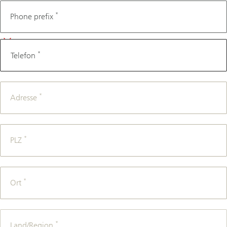
Telefon
*
Phone prefix
*
Telefon
*
Adresse
*
PLZ
*
Ort
*
Land/Region