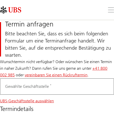
Skip
Content
Links
Area
Öff
Sie
da
Termin anfragen
Me
Bitte beachten Sie, dass es sich beim folgenden
Formular um eine Terminanfrage handelt. Wir
bitten Sie, auf die entsprechende Bestätigung zu
warten.
Wunschtermin nicht verfügbar? Oder wünschen Sie einen Termin
in naher Zukunft? Dann rufen Sie uns gerne an unter
+41 800
002 985
oder
vereinbaren Sie einen Rückruftermin
.
*
Gewählte Geschäftsstelle
UBS-Geschäftsstelle auswählen
Termindetails