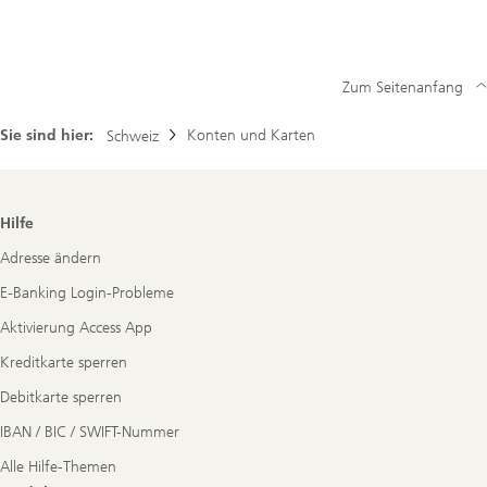
Zum Seitenanfang
Sie sind hier:
Konten und Karten
Schweiz
Footer
Hilfe
Navigation
Adresse ändern
E-Banking Login-Probleme
Aktivierung Access App
Kreditkarte sperren
Debitkarte sperren
IBAN / BIC / SWIFT-Nummer
Alle Hilfe-Themen