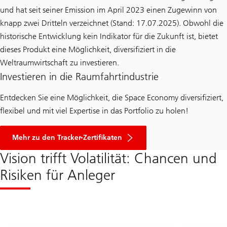
und hat seit seiner Emission im April 2023 einen Zugewinn von
knapp zwei Dritteln verzeichnet (Stand: 17.07.2025). Obwohl die
historische Entwicklung kein Indikator für die Zukunft ist, bietet
dieses Produkt eine Möglichkeit, diversifiziert in die
Weltraumwirtschaft zu investieren.
Investieren in die Raumfahrtindustrie
Entdecken Sie eine Möglichkeit, die Space Economy diversifiziert,
flexibel und mit viel Expertise in das Portfolio zu holen!
K
l
Mehr zu den Tracker-Zertifikaten
i
c
Vision trifft Volatilität: Chancen und
k
e
Risiken für Anleger
n
S
i
e
h
i
e