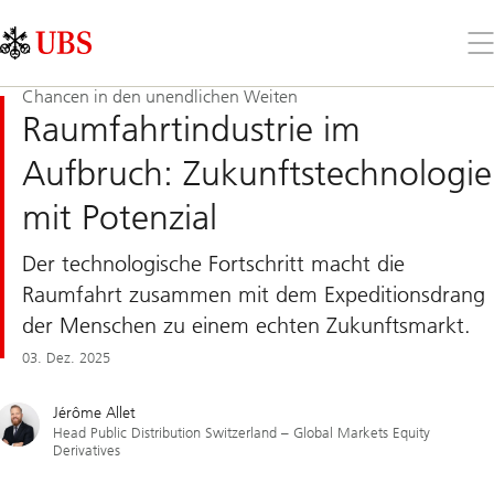
Skip
Content
Links
Area
Öff
Sie
da
Chancen in den unendlichen Weiten
Me
Raumfahrtindustrie im
Aufbruch: Zukunftstechnologie
mit Potenzial
Der technologische Fortschritt macht die
Raumfahrt zusammen mit dem Expeditionsdrang
der Menschen zu einem echten Zukunftsmarkt.
03. Dez. 2025
Jérôme Allet
Head Public Distribution Switzerland – Global Markets Equity
Derivatives