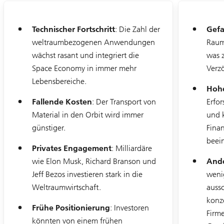
r
,
u
Technischer Fortschritt
: Die Zahl der
Gefa
m
e
weltraumbezogenen Anwendungen
Raumf
i
wächst rasant und integriert die
was 
n
e
Space Economy in immer mehr
Verz
n
T
Lebensbereiche.
e
Hohe
r
Fallende Kosten
: Der Transport von
Erfor
m
i
Material in den Orbit wird immer
und 
n
f
günstiger.
Fina
ü
beein
r
Privates Engagement
: Milliardäre
Folie
d
1-
e
wie Elon Musk, Richard Branson und
Ande
2
n
Jeff Bezos investieren stark in die
weni
U
B
Weltraumwirtschaft.
aussc
S
F
konze
i
Frühe Positionierung
: Investoren
Firm
n
könnten von einem frühen
a