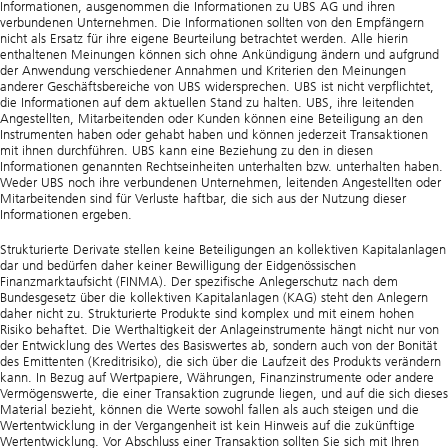
Informationen, ausgenommen die Informationen zu UBS AG und ihren
verbundenen Unternehmen. Die Informationen sollten von den Empfängern
nicht als Ersatz für ihre eigene Beurteilung betrachtet werden. Alle hierin
enthaltenen Meinungen können sich ohne Ankündigung ändern und aufgrund
der Anwendung verschiedener Annahmen und Kriterien den Meinungen
anderer Geschäftsbereiche von UBS widersprechen. UBS ist nicht verpflichtet,
die Informationen auf dem aktuellen Stand zu halten. UBS, ihre leitenden
Angestellten, Mitarbeitenden oder Kunden können eine Beteiligung an den
Instrumenten haben oder gehabt haben und können jederzeit Transaktionen
mit ihnen durchführen. UBS kann eine Beziehung zu den in diesen
Informationen genannten Rechtseinheiten unterhalten bzw. unterhalten haben.
Weder UBS noch ihre verbundenen Unternehmen, leitenden Angestellten oder
Mitarbeitenden sind für Verluste haftbar, die sich aus der Nutzung dieser
Informationen ergeben.
Strukturierte Derivate stellen keine Beteiligungen an kollektiven Kapitalanlagen
dar und bedürfen daher keiner Bewilligung der Eidgenössischen
Finanzmarktaufsicht (FINMA). Der spezifische Anlegerschutz nach dem
Bundesgesetz über die kollektiven Kapitalanlagen (KAG) steht den Anlegern
daher nicht zu. Strukturierte Produkte sind komplex und mit einem hohen
Risiko behaftet. Die Werthaltigkeit der Anlageinstrumente hängt nicht nur von
der Entwicklung des Wertes des Basiswertes ab, sondern auch von der Bonität
des Emittenten (Kreditrisiko), die sich über die Laufzeit des Produkts verändern
kann. In Bezug auf Wertpapiere, Währungen, Finanzinstrumente oder andere
Vermögenswerte, die einer Transaktion zugrunde liegen, und auf die sich dieses
Material bezieht, können die Werte sowohl fallen als auch steigen und die
Wertentwicklung in der Vergangenheit ist kein Hinweis auf die zukünftige
Wertentwicklung. Vor Abschluss einer Transaktion sollten Sie sich mit Ihren