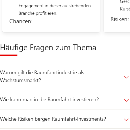
Gesc
n
Engagement in dieser aufstrebenden
Kurs
z
Branche profitieren.
-
Risiken:
C
Chancen:
h
e
c
k
z
Häufige Fragen zum Thema
u
v
e
r
e
i
Warum gilt die Raumfahrtindustrie als
n
b
Wachstumsmarkt?
a
r
e
n
Wie kann man in die Raumfahrt investieren?
.
Welche Risiken bergen Raumfahrt-Investments?