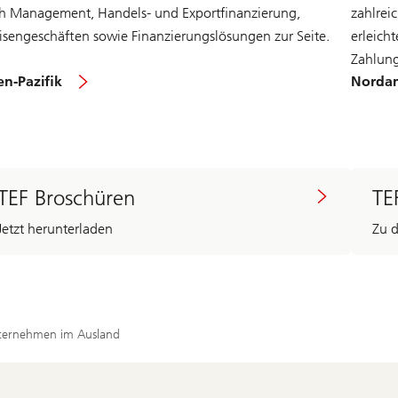
h Management, Handels- und Exportfinanzierung,
zahlrei
isengeschäften sowie Finanzierungslösungen zur Seite.
erleich
Zahlung
en-Pazifik
Norda
TEF Broschüren
TE
Jetzt herunterladen
Zu 
nternehmen im Ausland