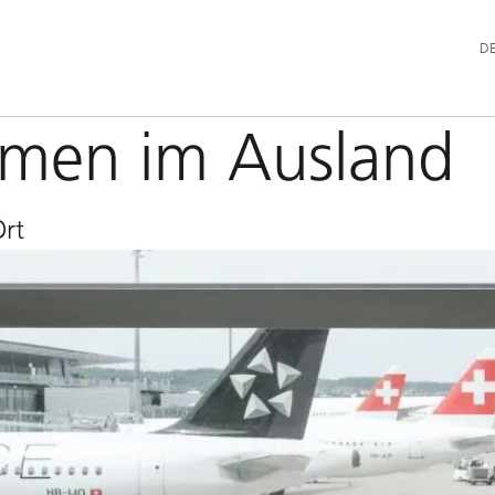
Hau
D
hmen im Ausland
Ort