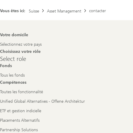
Vous êtes ici:
contacter
Suisse
Asset Management
Footer
Votre domicile
Navigation
Sélectionnez votre pays
Choisissez votre rôle
Select
Select role
role
Fonds
Tous les fonds
Compétences
Toutes les fonctionnalité
Unified Global Alternatives - Offene Architektur
ETF et gestion indicielle
Placements Alternatifs
Partnership Solutions