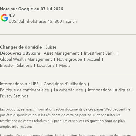
Note sur Google au
07 Jul 2026
4.3
UBS, Bahnhofstrasse 45, 8001 Zurich
Changer de domicile
Suisse
Découvrez UBS.com
Asset Management
Investment Bank
Global Wealth Management
Notre groupe
Accueil
Investor Relations
Locations
Média
Informations sur UBS
Conditions d'utilisation
Politique de confidentialité
La cybersécurité
Informations juridiques
Privacy Settings
Legal
Les produits, services, informations et/ou documents de ces pages Web peuvent ne
Information
pas être disponibles pour les résidents de certains pays. Veuillez consulter les
restrictions de ventes relatives aux produits et services en question pour de plus
amples informations.
La copie, l'édition, la modification, la distribution, le partage, la création de liens ou