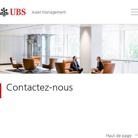
Skip
Content
Links
Area
Ouv
Asset Management
le
me
Contactez-nous
Haut de page