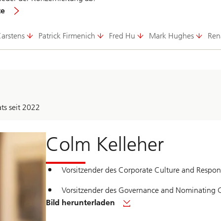
te
arstens
Patrick Firmenich
Fred Hu
Mark Hughes
Ren
ts seit 2022
Colm Kelleher
Vorsitzender des Corporate Culture and Respon
Vorsitzender des Governance and Nominating 
von
Bild herunterladen
Colm
Kelleher