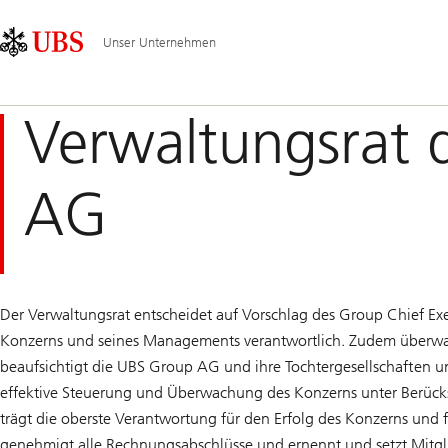
Skip
Content
Hauptnavigation
Links
Area
Unser Unternehmen
Verwaltungsrat 
AG
Der Verwaltungsrat entscheidet auf Vorschlag des Group Chief Exe
Konzerns und seines Managements verantwortlich. Zudem überwac
beaufsichtigt die UBS Group AG und ihre Tochtergesellschaften un
effektive Steuerung und Überwachung des Konzerns unter Berücksi
trägt die oberste Verantwortung für den Erfolg des Konzerns und f
genehmigt alle Rechnungsabschlüsse und ernennt und setzt Mitgl