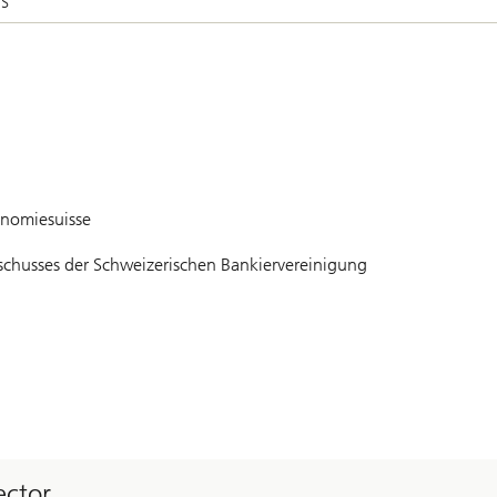
BS
onomiesuisse
schusses der Schweizerischen Bankiervereinigung
ector