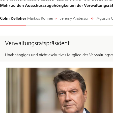
Mehr zu den Ausschusszugehörigkeiten der Verwaltungsrä
Folie
Colm Kelleher
Markus Ronner
Jeremy Anderson
Agustín C
1-
Verwaltungsratspräsident
Unabhängiges und nicht exekutives Mitglied des Verwaltungsra