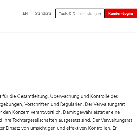
Hauptnavigation
Switch
English
EN
Standorte
Tools & Dienstleistungen
Kunden-Logins
language
to
st für die Gesamtleitung, Überwachung und Kontrolle des
ebungen, Vorschriften und Regularien. Der Verwaltungsrat
r den Konzern verantwortlich. Damit gewährleistet er eine
hre Tochtergesellschaften ausgesetzt sind. Der Verwaltungsrat
er Einsatz von umsichtigen und effektiven Kontrollen. Er