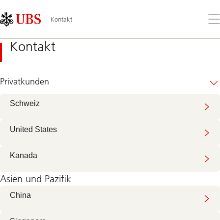
Skip
Content
Links
Area
Öff
Kontakt
Sie
da
Kontakt
Me
Privatkunden
Schweiz
United States
Kanada
Asien und Pazifik
China