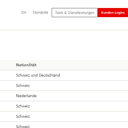
Hauptnavigation
Switch
English
EN
Standorte
Tools & Dienstleistungen
Kunden-Logins
language
to
Nationlität
Schweiz und Deutschland
Schweiz
Niederlande
Schweiz
Schweiz
Schweiz