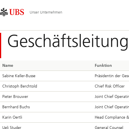
Skip
Content
Hauptnavigation
Links
Area
Unser Unternehmen
Geschäftsleitung
Name
Funktion
Sabine Keller-Busse
Präsidentin der Ges
Christoph Berchtold
Chief Risk Officer
Pieter Brouwer
Joint Chief Operati
Bernhard Buchs
Joint Chief Operati
Karin Oertli
Head Compliance & 
Ueli Studer
General Counsel