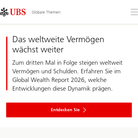
Skip
Content
Links
Area
Öff
Globale Themen
Sie
da
UBS
Me
Globale
Themen
Das weltweite Vermögen
wächst weiter
Zum dritten Mal in Folge steigen weltweit
Vermögen und Schulden. Erfahren Sie im
Global Wealth Report 2026, welche
Entwicklungen diese Dynamik prägen.
and
learn
Entdecken Sie
more
about
the
key
finding,