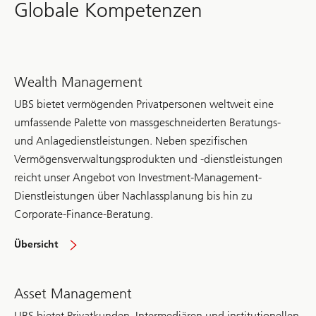
and
Globale Kompetenzen
our
other
insights
on
the
future
Wealth Management
of
wealth.
UBS bietet vermögenden Privatpersonen weltweit eine
umfassende Palette von massgeschneiderten Beratungs-
und Anlagedienstleistungen. Neben spezifischen
Vermögensverwaltungsprodukten und -dienstleistungen
reicht unser Angebot von Investment-Management-
Dienstleistungen über Nachlassplanung bis hin zu
Corporate-Finance-Beratung.
Wealth
Übersicht
Management
Asset Management
UBS bietet Privatkunden, Intermediären und institutionellen