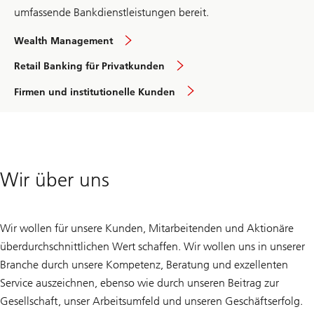
umfassende Bankdienstleistungen bereit.
Wealth
Wealth Management
Management
Banking
in
Retail Banking für Privatkunden
in
der
der
Schweiz
in
Firmen und institutionelle Kunden
Schweiz
der
Schweiz
Wir über uns
Wir wollen für unsere Kunden, Mitarbeitenden und Aktionäre
überdurchschnittlichen Wert schaffen. Wir wollen uns in unserer
Branche durch unsere Kompetenz, Beratung und exzellenten
Service auszeichnen, ebenso wie durch unseren Beitrag zur
Gesellschaft, unser Arbeitsumfeld und unseren Geschäftserfolg.