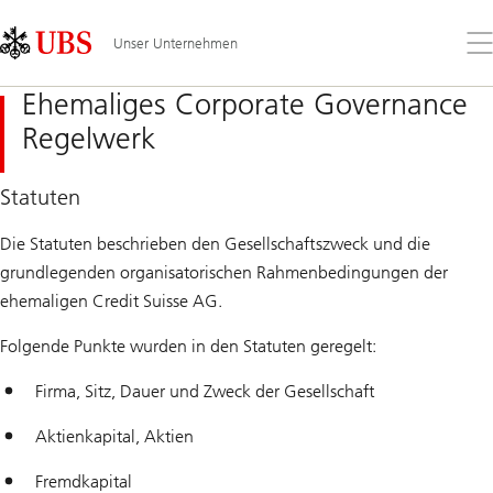
Skip
Content
Links
Area
Öff
Unser Unternehmen
Sie
da
Ehemaliges Corporate Governance
Me
Regelwerk
Statuten
Die Statuten beschrieben den Gesellschaftszweck und die
grundlegenden organisatorischen Rahmenbedingungen der
ehemaligen Credit Suisse AG.
Folgende Punkte wurden in den Statuten geregelt:
Firma, Sitz, Dauer und Zweck der Gesellschaft
Aktienkapital, Aktien
Fremdkapital