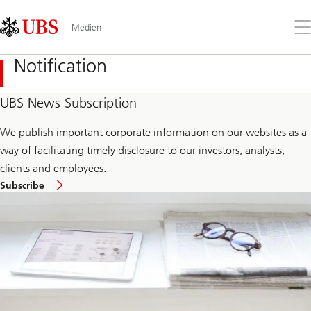
Skip
Content
Links
Area
Öff
Medien
Sie
da
Notification
Me
UBS News Subscription
We publish important corporate information on our websites as a
way of facilitating timely disclosure to our investors, analysts,
clients and employees.
Subscribe