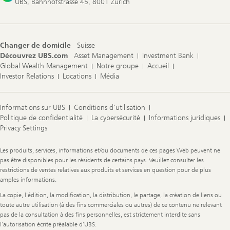
UBS, Bahnhofstrasse 45, 8001 Zurich
Changer de domicile
Suisse
Découvrez UBS.com
Asset Management
Investment Bank
Global Wealth Management
Notre groupe
Accueil
Investor Relations
Locations
Média
Informations sur UBS
Conditions d'utilisation
Politique de confidentialité
La cybersécurité
Informations juridiques
Privacy Settings
Legal
Les produits, services, informations et/ou documents de ces pages Web peuvent ne
Information
pas être disponibles pour les résidents de certains pays. Veuillez consulter les
restrictions de ventes relatives aux produits et services en question pour de plus
amples informations.
La copie, l'édition, la modification, la distribution, le partage, la création de liens ou
toute autre utilisation (à des fins commerciales ou autres) de ce contenu ne relevant
pas de la consultation à des fins personnelles, est strictement interdite sans
l'autorisation écrite préalable d'UBS.