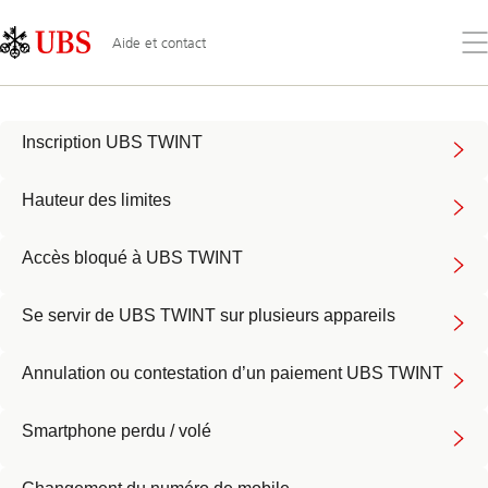
Skip
Content
Links
Area
Ouv
Aide et contact
le
me
TWINT
Inscription UBS TWINT
Hauteur des limites
Accès bloqué à UBS TWINT
Se servir de UBS TWINT sur plusieurs appareils
Annulation ou contestation d’un paiement UBS TWINT
Smartphone perdu / volé