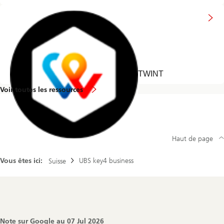
TWINT
Voir toutes les ressources
Haut de page
Vous êtes ici:
UBS key4 business
Suisse
Footer
Navigation
Note sur Google au
07 Jul 2026