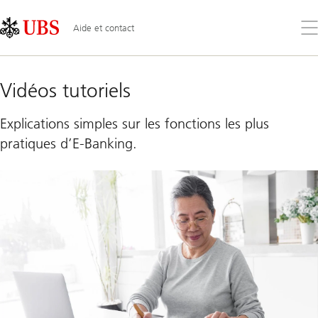
Skip
Content
Links
Area
Ouv
Aide et contact
le
me
UBS
key4
business
Vidéos tutoriels
Explications simples sur les fonctions les plus
pratiques d’E-Banking.