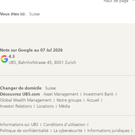
Haut de page
Vous êtes ici:
Suisse
Footer
Navigation
Note sur Google au
07 Jul 2026
4.3
UBS, Bahnhofstrasse 45, 8001 Zurich
Changer de domicile
Suisse
Découvrez UBS.com
Asset Management
Investment Bank
Global Wealth Management
Notre groupe
Accueil
Investor Relations
Locations
Média
Informations sur UBS
Conditions d'utilisation
Politique de confidentialité
La cybersécurité
Informations juridiques