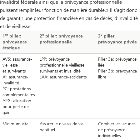
invalidité fédérale ainsi que la prévoyance professionnelle
puissent remplir leur fonction de manière durable.» Il s’agit donc
de garantir une protection financière en cas de décès, d’invalidité
et de vieillesse.
er
e
e
1
pilier:
2
pilier: prévoyance
3
pilier:
prévoyance
professionnelle
prévoyance privée
étatique
AVS: assurance-
LPP: prévoyance
Pilier 3a: prévoyance
vieillesse
professionnelle vieillesse,
liée
et survivants
survivants et invalidité
Pilier 3b: prévoyance
AI: assurance-
LAA: assurance-accidents
libre
invalidité
PC: prestations
complémentaires
APG: allocation
pour perte de
gain
Minimum vital
Assurer le niveau de vie
Combler les lacunes
habituel
de prévoyance
individuelles