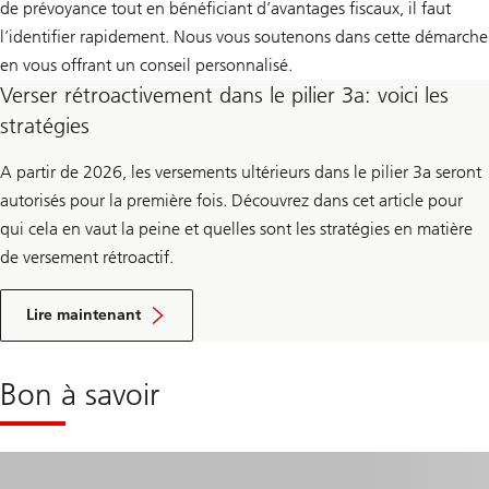
de prévoyance tout en bénéficiant d’avantages fiscaux, il faut
l’identifier rapidement. Nous vous soutenons dans cette démarche
en vous offrant un conseil personnalisé.
Verser rétroactivement dans le pilier 3a: voici les
stratégies
A partir de 2026, les versements ultérieurs dans le pilier 3a seront
autorisés pour la première fois. Découvrez dans cet article pour
qui cela en vaut la peine et quelles sont les stratégies en matière
de versement rétroactif.
s
u
Lire maintenant
r
v
e
r
Bon à savoir
s
e
r
r
é
t