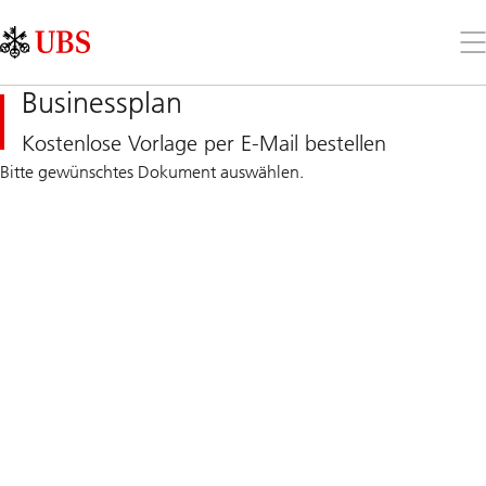
Skip
Content
Links
Area
Öff
Sie
da
Businessplan
Me
Kostenlose Vorlage per E-Mail bestellen
Bitte gewünschtes Dokument auswählen.