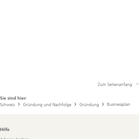
Zum Seitenanfang
Sie sind hier:
Businessplan
Schweiz
Gründung und Nachfolge
Gründung
Footer
Hilfe
Navigation