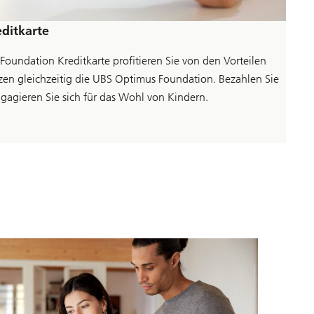
i
n
g
ditkarte
z
u
oundation Kreditkarte profitieren Sie von den Vorteilen
e
r
tzen gleichzeitig die UBS Optimus Foundation. Bezahlen Sie
f
agieren Sie sich für das Wohl von Kindern.
a
h
r
e
n