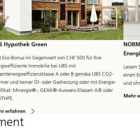
u
n
d
a
t
i
o
S Hypothek Green
NORM 
n
C
Energ
r
zt Eco-Bonus im Gegenwert von CHF 500 für Ihre
e
rgieeffiziente Immobilie bei UBS mit
Lassen 
d
i
amtenergieeffizienzklasse A oder B gemäss UBS CO2-
einen E
t
hner und keiner Öl- oder Gasheizung oder mit Energie-
und ohn
c
a
tifikat: Minergie®-, GEAK®-Ausweis Klassen A/B oder
r
Mehr e
/THPE.
d
s
ü
r erfahren
z
b
ement
u
e
e
r
r
U
f
B
a