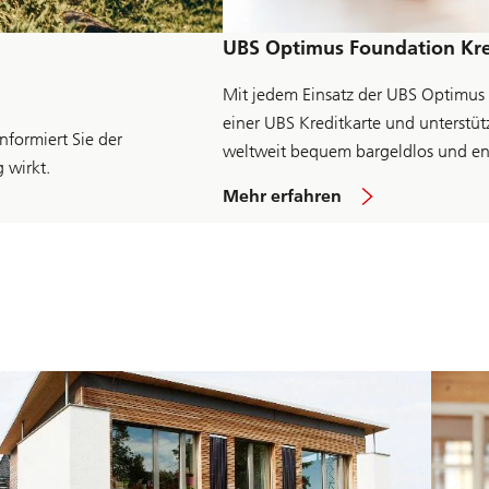
a
b
l
UBS Optimus Foundation Kre
e
z
?
Mit jedem Einsatz der UBS Optimus F
u
e
einer UBS Kreditkarte und unterstü
formiert Sie der
r
weltweit bequem bargeldlos und eng
f
 wirkt.
a
ü
Mehr erfahren
h
b
r
e
e
r
n
U
B
S
O
p
t
i
m
u
s
F
o