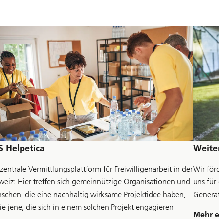
S
h
M
r
o
e
r
n
t
g
a
g
e
E
n
e
r
g
y
z
u
S Helpetica
Weite
e
r
zentrale Vermittlungsplattform für Freiwilligenarbeit in der
Wir för
f
weiz: Hier treffen sich gemeinnützige Organisationen und
uns für
a
h
schen, die eine nachhaltig wirksame Projektidee haben,
Generat
r
ie jene, die sich in einem solchen Projekt engagieren
e
Mehr e
n