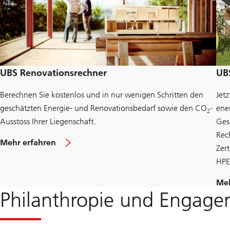
s
a
v
i
n
g
s
a
UBS Renovationsrechner
UB
c
c
Berechnen Sie kostenlos und in nur wenigen Schritten den
Jet
o
geschätzten Energie- und Renovationsbedarf sowie den CO
-
ene
u
2
n
Ausstoss Ihrer Liegenschaft.
Ges
t
Rec
z
ü
Mehr erfahren
u
Zer
b
e
e
HPE
r
r
f
U
a
Meh
B
h
Philanthropie und Engag
S
r
R
e
e
n
n