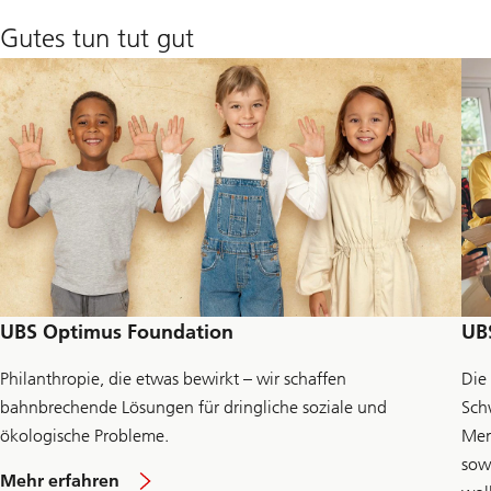
o
v
Gutes tun tut gut
a
t
i
o
n
J
o
u
r
n
e
y
z
u
e
UBS Optimus Foundation
U
B
r
f
Philanthropie, die etwas bewirkt – wir schaffen
Die 
a
h
bahnbrechende Lösungen für dringliche soziale und
Sch
r
ökologische Probleme.
Men
e
n
sow
a
Mehr erfahren