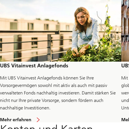
UBS Vitainvest Anlagefonds
UB
Mit UBS Vitainvest Anlagefonds können Sie Ihre
Mit
Vorsorgevermögen sowohl mit aktiv als auch mit passiv
glo
verwalteten Fonds nachhaltig investieren. Damit stärken Sie
wer
nicht nur Ihre private Vorsorge, sondern fördern auch
und
nachhaltige Investitionen.
Unt
u
Mehr erfahren
Meh
m
m