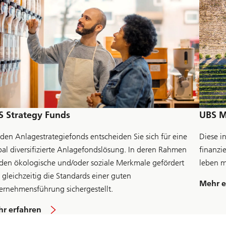
S Strategy Funds
UBS M
 den Anlagestrategiefonds entscheiden Sie sich für eine
Diese i
bal diversifizierte Anlagefondslösung. In deren Rahmen
finanzie
den ökologische und/oder soziale Merkmale gefördert
leben m
 gleichzeitig die Standards einer guten
Mehr e
ernehmensführung sichergestellt.
ü
r erfahren
b
e