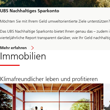
s
t
m
UBS Nachhaltiges Sparkonto
e
n
Möchten Sie mit Ihrem Geld umweltorientierte Ziele unterstützen
t
f
Das UBS Nachhaltige Sparkonto bietet Ihnen genau das – zudem in
u
n
vierteljährliche Report transparent darüber, wie Ihr Geld nachhaltig
d
s
ü
Mehr erfahren
z
b
Immobilien
u
e
e
r
r
s
f
u
a
s
h
Klimafreundlicher leben und profitieren
t
r
a
e
i
n
n
a
b
l
e