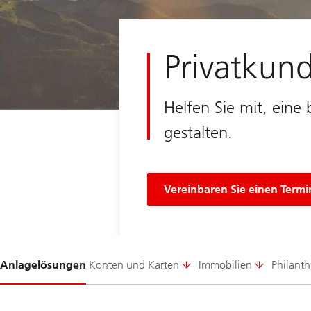
Privatkun
Helfen Sie mit, eine
gestalten.
Vereinbaren Sie einen Termi
Folie
Anlagelösungen
Konten und Karten
Immobilien
Philant
1-