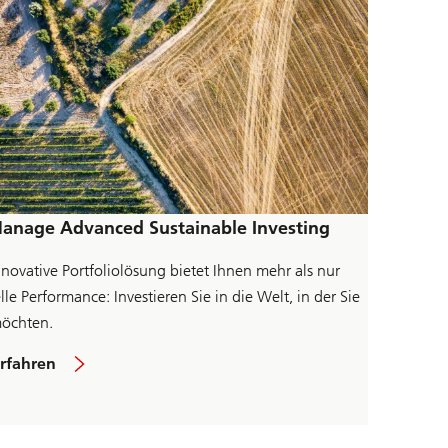
anage Advanced Sustainable Investing
nnovative Portfoliolösung bietet Ihnen mehr als nur
lle Performance: Investieren Sie in die Welt, in der Sie
öchten.
ü
rfahren
b
e
r
U