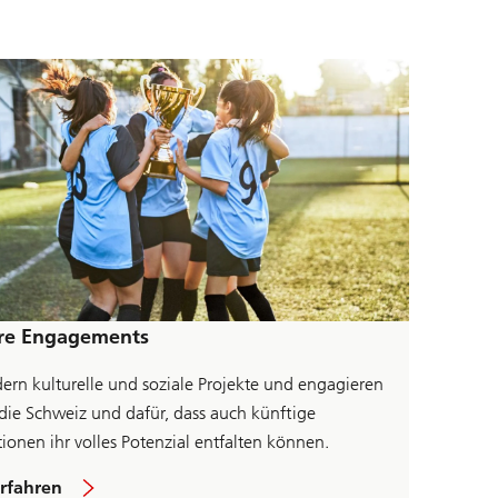
i
t
e
U
B
S
P
a
r
t
n
e
r
N
O
R
re Engagements
M
dern kulturelle und soziale Projekte und engagieren
 die Schweiz und dafür, dass auch künftige
ionen ihr volles Potenzial entfalten können.
a
rfahren