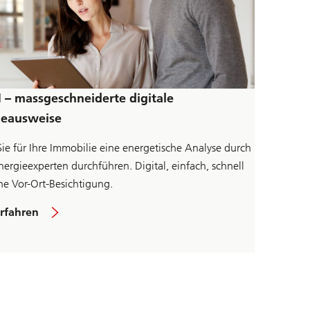
– massgeschneiderte digitale
ieausweise
Sie für Ihre Immobilie eine energetische Analyse durch
nergieexperten durchführen. Digital, einfach, schnell
e Vor-Ort-Besichtigung.
L
rfahren
i
n
k
z
u
r
S
e