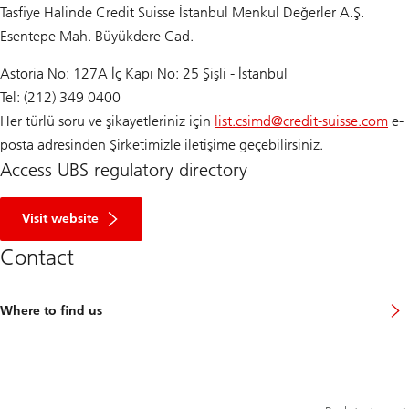
Tasfiye Halinde Credit Suisse İstanbul Menkul Değerler A.Ş.
Esentepe Mah. Büyükdere Cad.
Astoria No: 127A İç Kapı No: 25 Şişli - İstanbul
Tel: (212) 349 0400
Her türlü soru ve şikayetleriniz için
list.csimd@
credit-suisse.com
e-
posta adresinden Şirketimizle iletişime geçebilirsiniz.
Access UBS regulatory directory
R
e
Visit website
g
u
Contact
l
a
t
o
Where to find us
O
r
f
y
f
D
i
i
c
r
e
e
a
c