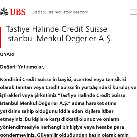
Skip
Content
Links
Area
Op
Credit Suisse regulatory directory
the
me
Tasfiye Halinde Credit Suisse
İstanbul Menkul Değerler A.Ş.
UYARI
Değerli Yatırımcılar,
Kendisini Credit Suisse’in bayisi, acentesi veya temsilcisi
olarak tanıtan veya Credit Suisse’in yurtdışındaki kuruluş ve
iştirakleri veya Şirketimiz “Tasfiye Halinde Credit Suisse
İstanbul Menkul Değerler A.Ş.” adına hareket etme
yetkisine sahip olduğunu iddia eden kişilere itibar
etmeyiniz. Bu kişilere karşı dikkatli olunuz ve onların
yönlendirmesiyle herhangi bir kişiye veya hesaba para
göndermeyiniz. Güvenilir olduğundan kesin olarak emin