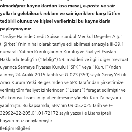
olmadığınız kaynaklardan kısa mesaj, e-posta ve sair
yollarla gelebilecek reklam ve sair içeriklere karşı lütfen
tedbirli olunuz ve kişisel verilerinizi bu kaynaklarla
paylaşmayınız.
“Tasfiye Halinde Credit Suisse İstanbul Menkul Değerler A.Ş.”
(“Şirket”)’nin nihai olarak tasfiye edilebilmesi amacıyla III-39.1
numaralı Yatırım Kuruluşlarının Kuruluş ve Faaliyet Esasları
Hakkında Tebliğ’in (“Tebliğ”) 59. maddesi ve ilgili diğer mevzuat
uyarınca Sermaye Piyasası Kurulu (“SPK” veya “Kurul”)’ndan
alınmış 24 Aralık 2015 tarihli ve G-023 (359) sayılı Geniş Yetkili
Aracı Kurum Yetki Belgesi’nden ve SPK tarafından Şirket’imize
verilmiş tüm faaliyet izinlerinden (“Lisans”) feragat edilmiştir ve
söz konusu Lisans’ın iptal edilmesine yönelik Kurul’a başvuru
yapılmıştır. Bu kapsamda, SPK’nın 09.05.2025 tarih ve E-
32992422-205.01.01-72172 sayılı yazısı ile Lisans iptali
başvurumuz onaylanmıştır.
İletişim Bilgileri