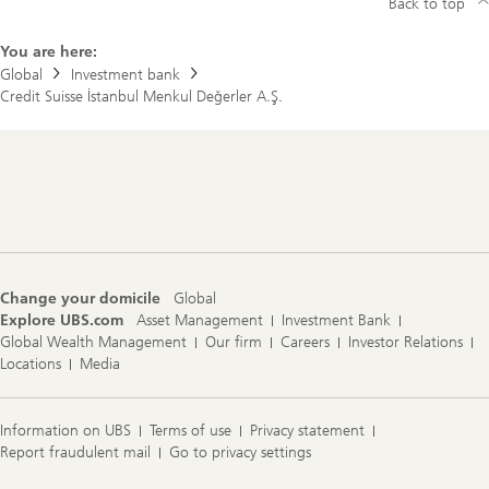
Back to top
n
t
d
o
A
r
You are here:
T
y
Global
Investment bank
M
Credit Suisse İstanbul Menkul Değerler A.Ş.
L
o
c
a
t
Footer
o
Navigation
r
Change your domicile
Global
Explore UBS.com
Asset Management
Investment Bank
Global Wealth Management
Our firm
Careers
Investor Relations
Locations
Media
Information on UBS
Terms of use
Privacy statement
Report fraudulent mail
Go to privacy settings