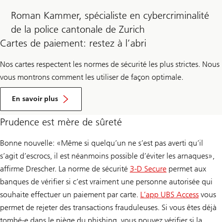
Roman Kammer, spécialiste en cybercriminalité
de la police cantonale de Zurich
Cartes de paiement: restez à l’abri
Nos cartes respectent les normes de sécurité les plus strictes. Nous
vous montrons comment les utiliser de façon optimale.
Environ
Utilisation
En savoir plus
sécurisée
de
Prudence est mère de sûreté
la
carte
Bonne nouvelle: «Même si quelqu’un ne s’est pas averti qu’il
s’agit d’escrocs, il est néanmoins possible d’éviter les arnaques»,
affirme Drescher. La norme de sécurité
3-D Secure
permet aux
banques de vérifier si c’est vraiment une personne autorisée qui
souhaite effectuer un paiement par carte.
L’app UBS Access
vous
permet de rejeter des transactions frauduleuses. Si vous êtes déjà
tombé-e dans le piège du phishing, vous pouvez vérifier si la