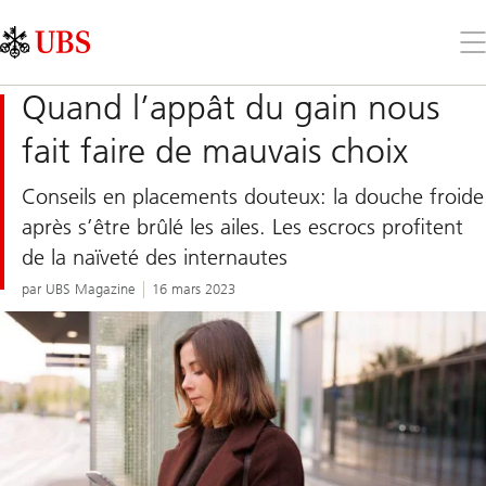
Skip
Content
Links
Area
Ouv
le
me
Quand l’appât du gain nous
fait faire de mauvais choix
Conseils en placements douteux: la douche froide
après s’être brûlé les ailes. Les escrocs profitent
de la naïveté des internautes
par UBS Magazine
16 mars 2023