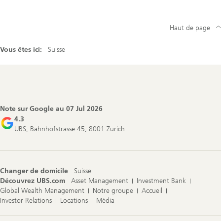
Haut de page
Vous êtes ici:
Suisse
Footer
Navigation
Note sur Google au
07 Jul 2026
4.3
UBS, Bahnhofstrasse 45, 8001 Zurich
Changer de domicile
Suisse
Découvrez UBS.com
Asset Management
Investment Bank
Global Wealth Management
Notre groupe
Accueil
Investor Relations
Locations
Média