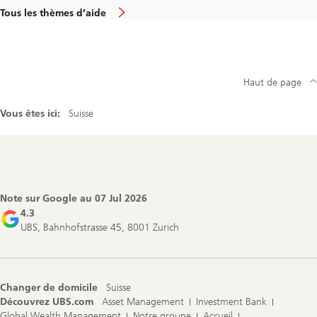
Tous les thèmes d’aide
Haut de page
Vous êtes ici:
Suisse
Footer
Navigation
Note sur Google au
07 Jul 2026
4.3
UBS, Bahnhofstrasse 45, 8001 Zurich
Changer de domicile
Suisse
Découvrez UBS.com
Asset Management
Investment Bank
Global Wealth Management
Notre groupe
Accueil