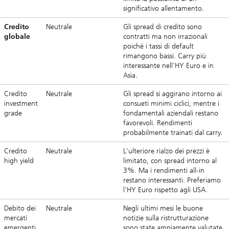
significativo allentamento.
Credito
Neutrale
Gli spread di credito sono
globale
contratti ma non irrazionali
poiché i tassi di default
rimangono bassi. Carry più
interessante nell'HY Euro e in
Asia.
Credito
Neutrale
Gli spread si aggirano intorno ai
investment
consueti minimi ciclici, mentre i
grade
fondamentali aziendali restano
favorevoli. Rendimenti
probabilmente trainati dal carry.
Credito
Neutrale
L'ulteriore rialzo dei prezzi è
high yield
limitato, con spread intorno al
3%. Ma i rendimenti all-in
restano interessanti. Preferiamo
l'HY Euro rispetto agli USA.
Debito dei
Neutrale
Negli ultimi mesi le buone
mercati
notizie sulla ristrutturazione
emergenti
sono state ampiamente valutate.