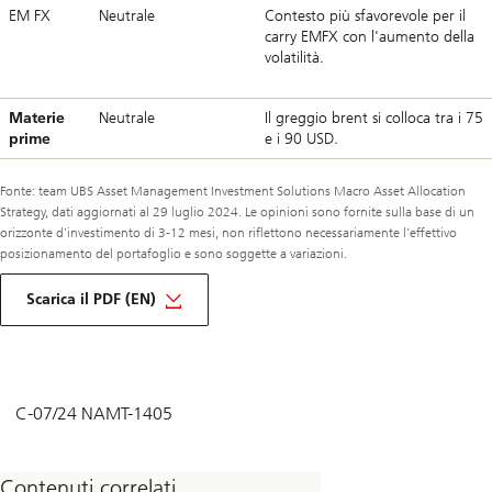
EM FX
Neutrale
Contesto più sfavorevole per il
carry EMFX con l'aumento della
volatilità.
Materie
Neutrale
Il greggio brent si colloca tra i 75
prime
e i 90 USD.
Fonte: team UBS Asset Management Investment Solutions Macro Asset Allocation
Strategy, dati aggiornati al 29 luglio 2024. Le opinioni sono fornite sulla base di un
orizzonte d'investimento di 3-12 mesi, non riflettono necessariamente l'effettivo
posizionamento del portafoglio e sono soggette a variazioni.
circa
macro
Scarica il PDF (EN)
monthly
august
2024
C-07/24 NAMT-1405
Contenuti correlati