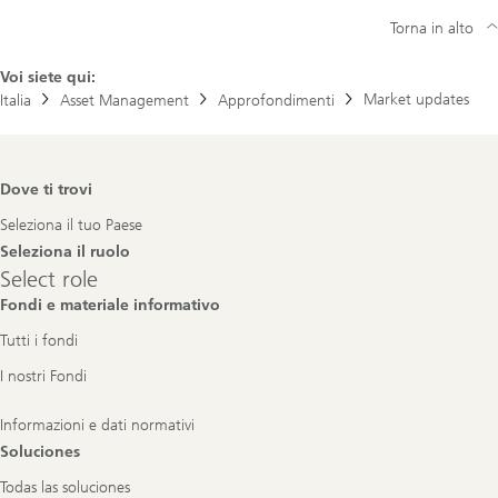
Torna in alto
Voi siete qui:
Market updates
Italia
Asset Management
Approfondimenti
Footer
Dove ti trovi
Navigation
Seleziona il tuo Paese
Seleziona il ruolo
Select
Select role
role
Fondi e materiale informativo
Tutti i fondi
I nostri Fondi
Informazioni e dati normativi
Soluciones
Todas las soluciones