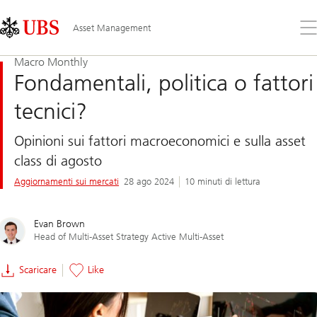
Skip
Content
Links
Area
Apr
Asset Management
il
me
Macro Monthly
Fondamentali, politica o fattori
tecnici?
Opinioni sui fattori macroeconomici e sulla asset
class di agosto
Aggiornamenti sui mercati
28 ago 2024
10 minuti di lettura
Evan Brown
Head of Multi-Asset Strategy Active Multi-Asset
Scaricare
Like