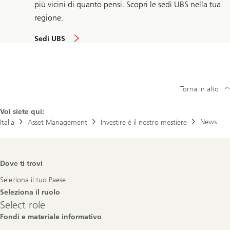
più vicini di quanto pensi. Scopri le sedi UBS nella tua
regione.
Sedi UBS
Torna in alto
Voi siete qui:
News
Italia
Asset Management
Investire è il nostro mestiere
Footer
Dove ti trovi
Navigation
Seleziona il tuo Paese
Seleziona il ruolo
Select
Select role
role
Fondi e materiale informativo