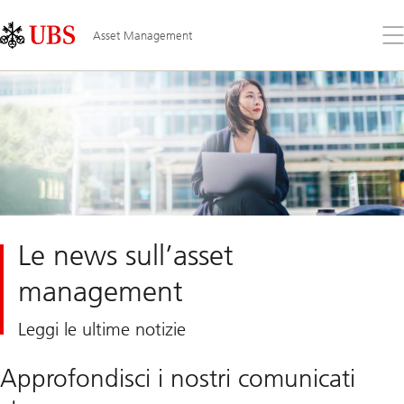
Skip
Content
Links
Area
Apr
Asset Management
il
me
Le news sull’asset
management
Leggi le ultime notizie
Approfondisci i nostri comunicati