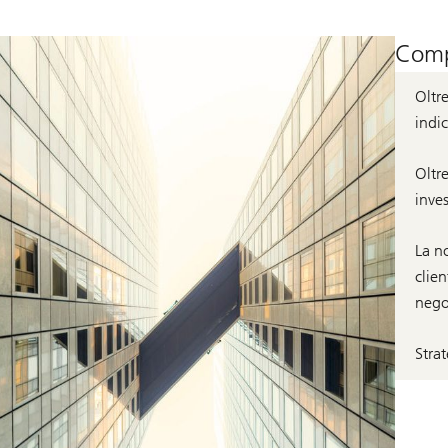
Comp
Oltre
indic
Oltre
inves
La no
clien
nego
Strat