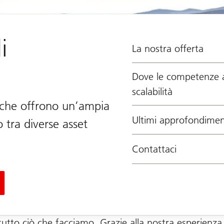
i
La nostra offerta
Dove le competenze a
scalabilità
e che offrono un’ampia
Ultimi approfondimen
o tra diverse asset
Contattaci
tutto ciò che facciamo. Grazie alla nostra esperienza e