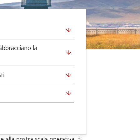
bbracciano la
ti
 alla nostra scala operativa, ti