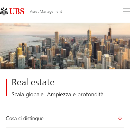
Skip
Content
Links
Area
Apr
Asset Management
il
me
Real estate
Scala globale. Ampiezza e profondità
Cosa ci distingue