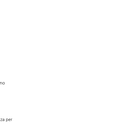
ono
nza per