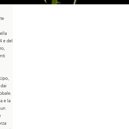
nte
ella
4 e del
ro,
nti
cipo,
 dai
lobale.
a e la
 un
e
orza