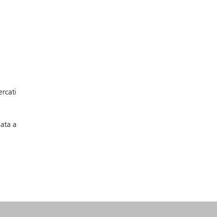
ercati
gata a