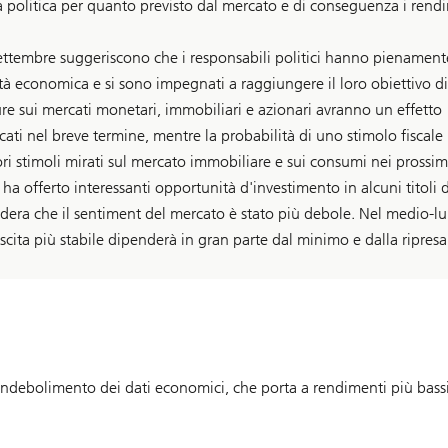
 la politica per quanto previsto dal mercato e di conseguenza i rend
settembre suggeriscono che i responsabili politici hanno pienament
ità economica e si sono impegnati a raggiungere il loro obiettivo d
sure sui mercati monetari, immobiliari e azionari avranno un effetto
ercati nel breve termine, mentre la probabilità di uno stimolo fiscale
ori stimoli mirati sul mercato immobiliare e sui consumi nei prossim
ha offerto interessanti opportunità d'investimento in alcuni titoli d
sidera che il sentiment del mercato è stato più debole. Nel medio-l
escita più stabile dipenderà in gran parte dal minimo e dalla ripresa
'indebolimento dei dati economici, che porta a rendimenti più bass