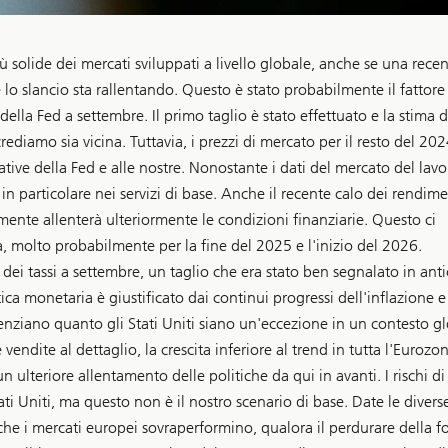
ù solide dei mercati sviluppati a livello globale, anche se una rece
lo slancio sta rallentando. Questo è stato probabilmente il fattore
della Fed a settembre. Il primo taglio è stato effettuato e la stima d
crediamo sia vicina. Tuttavia, i prezzi di mercato per il resto del 202
ive della Fed e alle nostre. Nonostante i dati del mercato del lavo
n particolare nei servizi di base. Anche il recente calo dei rendime
mente allenterà ulteriormente le condizioni finanziarie. Questo ci
a, molto probabilmente per la fine del 2025 e l'inizio del 2026.
 dei tassi a settembre, un taglio che era stato ben segnalato in anti
ica monetaria è giustificato dai continui progressi dell'inflazione e
denziano quanto gli Stati Uniti siano un'eccezione in un contesto g
vendite al dettaglio, la crescita inferiore al trend in tutta l'Eurozon
 ulteriore allentamento delle politiche da qui in avanti. I rischi di
ati Uniti, ma questo non è il nostro scenario di base. Date le divers
o che i mercati europei sovraperformino, qualora il perdurare della f