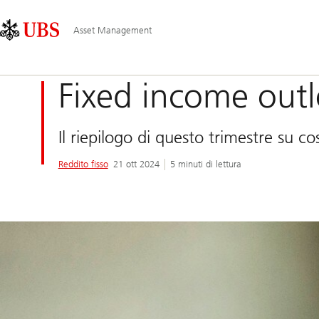
Skip
Content
Navigazione
Links
Area
principale
Asset Management
Fixed income out
Il riepilogo di questo trimestre su c
Reddito fisso
21 ott 2024
5 minuti di lettura