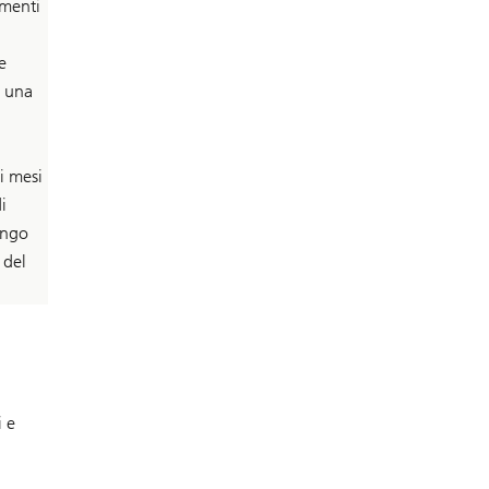
imenti
e
i una
i mesi
i
ungo
 del
i e