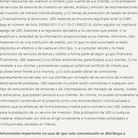
tomen decisiones de inversión a nombre y por cuenta de sus clientes, (ii) la prestación
de servicios de asesoría de inversión en valores, análisis y emisión de recomendaciones
de inversión de manera individualizada, y (iii) temas de prevención de lavado de dinero
y financiamiento al terrorismo. UBS Asesores se encuentra registrado ante la CNBV
bajo el número de folio 30060-001-(14115)-21/06/2016; dicho registro no implica el
apego de UBS Asesores a la regulación aplicable a los servicios que presta, ni la
exactitud o veracidad de la información proporcionada a sus clientes. Asimismo, UBS
Asesores no es una institución de crédito, por lo que no está autorizado a recibir
depósitos en efectivo o de cualquier otro tipo, ni a custodiar valores y no hace
promoción de servicios de banca y crédito o forma parte de algún grupo financiero.
Finalmente, UBS Asesores (i) no ofrece rendimientos garantizados a sus clientes, (ii) ha
revelado a sus clientes y proveedores cualquier potencial conflicto de interés que
pudiese tener frente a los mismos, y (iii) solo puede cobrar las comisiones
expresamente convenidas con sus clientes por concepto de los servicios de inversión
efectivamente prestados. UBS Asesores no podrá recibir comisiones o cualquier otro
tipo de remuneración de emisoras o de intermediarios del mercado de valores, locales
o extranjeros, que presten servicios a sus clientes. Así mismo, no puede considerarse la
información contenida en el presente como una recomendación individualizada a
menos que se señale así de forma expresa y medie previo convenio con UBS Asesores
para la prestación de un servicio de inversión. Esta publicación de UBS o cualquier
material relacionado con ella se dirige únicamente a inversionistas sofisticados o
institucionales ubicados en México.
Información importante en caso de que esta comunicación se distribuya a