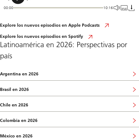
00:00
10:16
Leer
Explore los nuevos episodios en Apple Podcasts
el
artículo
Leer
Explore los nuevos episodios en Spotify
el
Latinoamérica en 2026: Perspectivas por
artículo
país
Argentina en 2026
I
r
a
Brasil en 2026
l
I
a
r
s
a
Chile en 2026
e
l
I
c
a
r
c
s
a
Colombia en 2026
i
e
l
I
ó
c
a
r
n
c
s
a
d
México en 2026
i
e
l
I