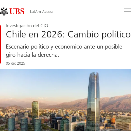
Skip
Content
Links
Area
Ab
LatAm Access
el
me
Investigación del CIO
Chile en 2026: Cambio político
Escenario político y económico ante un posible
giro hacia la derecha.
05 dic 2025