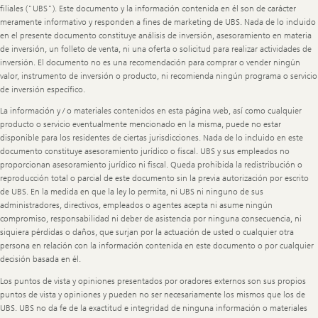
n
p
filiales ("UBS"). Este documento y la información contenida en él son de carácter
0
2
ú
2
0
meramente informativo y responden a fines de marketing de UBS. Nada de lo incluido
b
6
2
l
en el presente documento constituye análisis de inversión, asesoramiento en materia
6
i
de inversión, un folleto de venta, ni una oferta o solicitud para realizar actividades de
c
inversión. El documento no es una recomendación para comprar o vender ningún
a
valor, instrumento de inversión o producto, ni recomienda ningún programa o servicio
D
de inversión específico.
o
m
La información y / o materiales contenidos en esta página web, así como cualquier
i
producto o servicio eventualmente mencionado en la misma, puede no estar
n
i
disponible para los residentes de ciertas jurisdicciones. Nada de lo incluido en este
c
documento constituye asesoramiento jurídico o fiscal. UBS y sus empleados no
a
proporcionan asesoramiento jurídico ni fiscal. Queda prohibida la redistribución o
n
reproducción total o parcial de este documento sin la previa autorización por escrito
a
de UBS. En la medida en que la ley lo permita, ni UBS ni ninguno de sus
e
n
administradores, directivos, empleados o agentes acepta ni asume ningún
2
compromiso, responsabilidad ni deber de asistencia por ninguna consecuencia, ni
0
siquiera pérdidas o daños, que surjan por la actuación de usted o cualquier otra
2
persona en relación con la información contenida en este documento o por cualquier
6
decisión basada en él.
Los puntos de vista y opiniones presentados por oradores externos son sus propios
puntos de vista y opiniones y pueden no ser necesariamente los mismos que los de
UBS. UBS no da fe de la exactitud e integridad de ninguna información o materiales