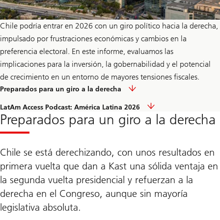
Chile podría entrar en 2026 con un giro político hacia la derecha,
impulsado por frustraciones económicas y cambios en la
preferencia electoral. En este informe, evaluamos las
implicaciones para la inversión, la gobernabilidad y el potencial
de crecimiento en un entorno de mayores tensiones fiscales.
Ir
Preparados para un giro a la derecha
a
la
Ir
LatAm Access Podcast: América Latina 2026
sección
a
Preparados para un giro a la derecha
sobre
la
los
sección
preparados
sobre
para
LatAm
un
Chile se está derechizando, con unos resultados en
Access
giro
Podcast
primera vuelta que dan a Kast una sólida ventaja en
a
la
la segunda vuelta presidencial y refuerzan a la
derecha
derecha en el Congreso, aunque sin mayoría
legislativa absoluta.