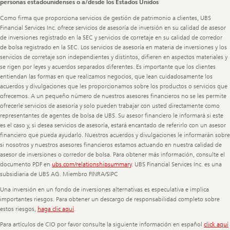
personas estadounidenses o a/desde los Estados Unidos
Como firma que proporciona servicios de gestión de patrimonio a clientes, UBS
Financial Services Inc. ofrece servicios de asesoría de inversión en su calidad de asesor
de inversiones registrado en la SEC y servicios de corretaje en su calidad de corredor
de bolsa registrado en la SEC. Los servicios de asesoría en materia de inversiones y los
servicios de corretaje son independientes y distintos, difieren en aspectos materiales y
se rigen por leyes y acuerdos separados diferentes. Es importante que los clientes
entiendan las formas en que realizamos negocios, que lean cuidadosamente los
acuerdos y divulgaciones que les proporcionamos sobre los productos o servicios que
ofrecemos. A un pequeño número de nuestros asesores financieros no se les permite
ofrecerle servicios de asesoría y solo pueden trabajar con usted directamente como
representantes de agentes de bolsa de UBS. Su asesor financiero le informará si este
es el caso y, si desea servicios de asesoría, estará encantado de referirlo con un asesor
financiero que pueda ayudarlo. Nuestros acuerdos y divulgaciones le informarán sobre
si nosotros y nuestros asesores financieros estamos actuando en nuestra calidad de
asesor de inversiones o corredor de bolsa. Para obtener más información, consulte el
documento PDF en
ubs.com/relationshipsummary
. UBS Financial Services Inc. es una
subsidiaria de UBS AG. Miembro FINRA/SIPC
Una inversión en un fondo de inversiones alternativas es especulativa e implica
importantes riesgos. Para obtener un descargo de responsabilidad completo sobre
estos riesgos,
haga clic aquí
.
Para artículos de CIO por favor consulte la siguiente información en español
click aquí