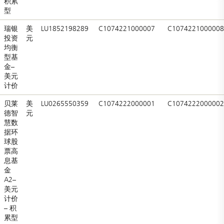
积累
型
瑞银
美
LU1852198289
C1074221000007
C1074221000008
投资
元
均衡
型基
金–
美元
计价
贝莱
美
LU0265550359
C1074222000001
C1074222000002
德智
元
慧数
据环
球股
票高
息基
金
A2–
美元
计价
– 积
累型