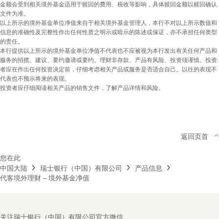
金额会受到相关境外基金适用于赎回的费用、税收等影响，具体赎回金额以赎回确认
文件为准。
以上所示的境外基金单位净值来自于相关境外基金管理人，本行不对以上所示数值和
信息的准确性及完整性作出任何性质之明示或暗示的陈述或保证，亦不承担任何类型
的责任。
本行提供以上所示的境外基金单位净值不代表也不应被视为本行发出有关任何产品和
服务的招揽、建议、要约邀请或要约。理财非存款、产品有风险、投资须谨慎。投资
者应在作出任何投资决定前，仔细考虑相关产品或服务是否适合自己。以往的表现不
代表也不预示将来的表现。
投资者应仔细阅读相关产品的销售文件，了解产品详情和风险。
返回页首
您在此
中国大陆
瑞士银行（中国）有限公司
产品信息
代客境外理财 – 境外基金净值
Footer
关注瑞士银行（中国）有限公司官方微信