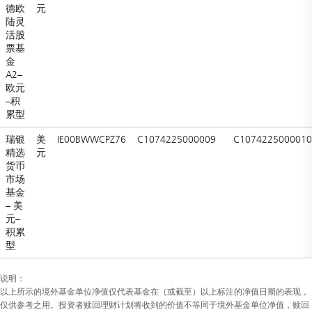
德欧
元
陆灵
活股
票基
金
A2–
欧元
–积
累型
瑞银
美
IE00BWWCPZ76
C1074225000009
C1074225000010
精选
元
货币
市场
基金
– 美
元–
积累
型
说明：
以上所示的境外基金单位净值仅代表基金在（或截至）以上标注的净值日期的表现，
仅供参考之用。投资者赎回理财计划将收到的价值不等同于境外基金单位净值，赎回