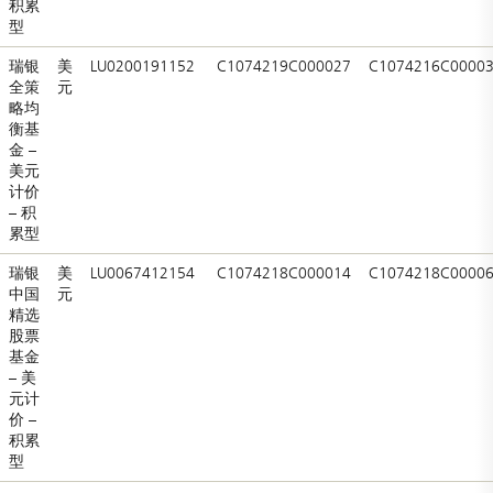
积累
型
瑞银
美
LU0200191152
C1074219C000027
C1074216C0000
全策
元
略均
衡基
金 –
美元
计价
– 积
累型
瑞银
美
LU0067412154
C1074218C000014
C1074218C0000
中国
元
精选
股票
基金
– 美
元计
价 –
积累
型