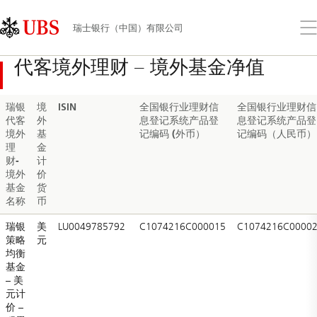
Skip
Content
Links
Area
打
瑞士银行（中国）有限公司
开
菜
代客境外理财 – 境外基金净值
单
瑞银
境
ISIN
全国银行业理财信
全国银行业理财信
代客
外
息登记系统产品登
息登记系统产品登
境外
基
记编码 (外币）
记编码（人民币）
理
金
财-
计
境外
价
基金
货
名称
币
瑞银
美
LU0049785792
C1074216C000015
C1074216C0000
策略
元
均衡
基金
– 美
元计
价 –