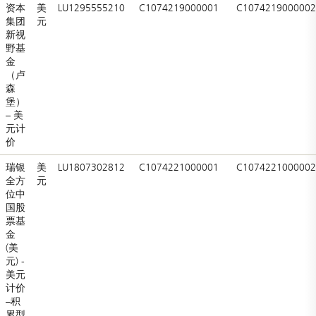
资本
美
LU1295555210
C1074219000001
C1074219000002
集团
元
新视
野基
金
（卢
森
堡）
– 美
元计
价
瑞银
美
LU1807302812
C1074221000001
C1074221000002
全方
元
位中
国股
票基
金
(美
元) -
美元
计价
–积
累型