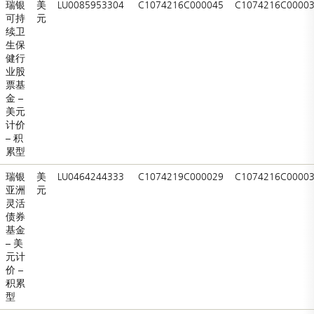
瑞银
美
LU0085953304
C1074216C000045
C1074216C0000
可持
元
续卫
生保
健行
业股
票基
金 –
美元
计价
– 积
累型
瑞银
美
LU0464244333
C1074219C000029
C1074216C0000
亚洲
元
灵活
债券
基金
– 美
元计
价 –
积累
型