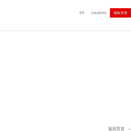
主
Switch
English
EN
Locations
瑞银登录
导
language
航
to
返回页首