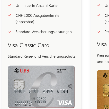
Unlimitierte Anzahl Karten
Un
CHF 2000 Ausgabenlimite
CH
(anpassbar)
(a
Standard-Versicherungsleistungen
Pr
Visa
Visa Classic Card
Premiu
Standard Reise- und Versicherungsschutz
und ho
Folie
1-
2