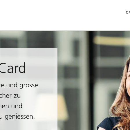
Hau
D
 Card
ere und grosse
cher zu
öhen und
u geniessen.